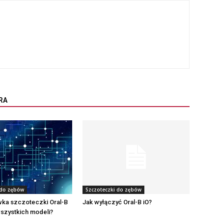
RA
 do zębów
Szczoteczki do zębów
ka szczoteczki Oral-B
Jak wyłączyć Oral-B iO?
szystkich modeli?