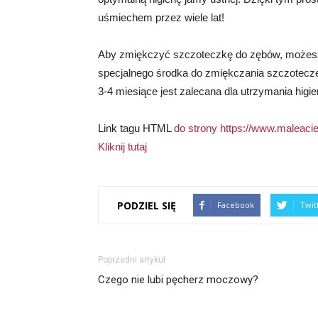
uśmiechem przez wiele lat!
Aby zmiękczyć szczoteczkę do zębów, możesz z
specjalnego środka do zmiękczania szczotecze
3-4 miesiące jest zalecana dla utrzymania higie
Link tagu HTML
do strony https://www.maleacie
Kliknij tutaj
PODZIEL SIĘ
Facebook
Twit
Poprzedni artykuł
Czego nie lubi pęcherz moczowy?