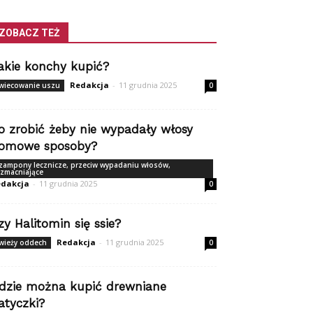
ZOBACZ TEŻ
akie konchy kupić?
Redakcja
-
11 grudnia 2025
wiecowanie uszu
0
o zrobić żeby nie wypadały włosy
omowe sposoby?
zampony lecznicze, przeciw wypadaniu włosów,
zmacniające
dakcja
-
11 grudnia 2025
0
zy Halitomin się ssie?
Redakcja
-
11 grudnia 2025
wieży oddech
0
dzie można kupić drewniane
atyczki?