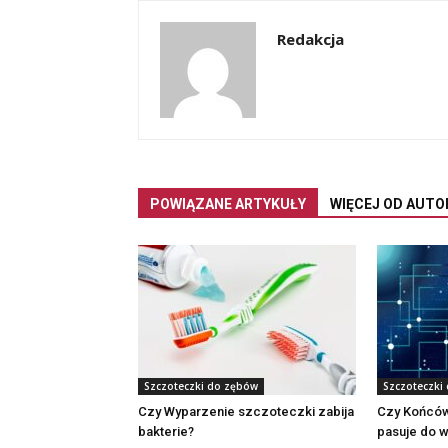
Redakcja
POWIĄZANE ARTYKUŁY
WIĘCEJ OD AUTO
Szczoteczki do zębów
Szczoteczki
Czy Wyparzenie szczoteczki zabija
Czy Końców
bakterie?
pasuje do w