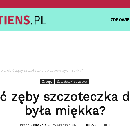
Zdrowietiens.pl
ZDROWIE
Co zrobić zęby szczoteczka do zębów była miękka?
Zakupy
Szczoteczki do zębów
ić zęby szczoteczka 
była miękka?
Przez
Redakcja
-
25 września 2025
229
0