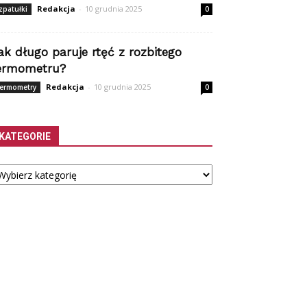
Redakcja
-
10 grudnia 2025
zpatułki
0
ak długo paruje rtęć z rozbitego
ermometru?
Redakcja
-
10 grudnia 2025
ermometry
0
KATEGORIE
tegorie