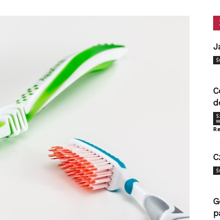
J
Ś
C
d
S
w
Re
C
Ś
G
p