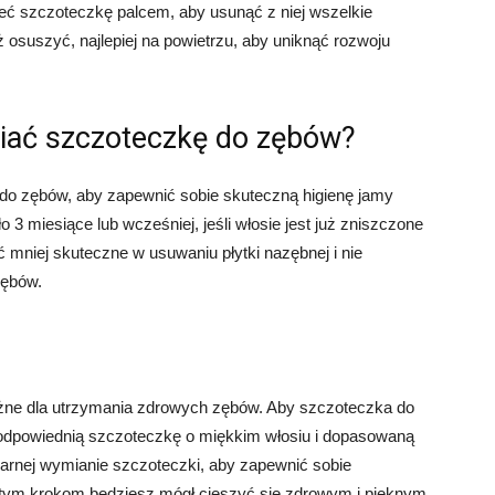
rzeć szczoteczkę palcem, aby usunąć z niej wszelkie
osuszyć, najlepiej na powietrzu, aby uniknąć rozwoju
iać szczoteczkę do zębów?
 do zębów, aby zapewnić sobie skuteczną higienę jamy
 3 miesiące lub wcześniej, jeśli włosie jest już zniszczone
mniej skuteczne w usuwaniu płytki nazębnej i nie
zębów.
ważne dla utrzymania zdrowych zębów. Aby szczoteczka do
 odpowiednią szczoteczkę o miękkim włosiu i dopasowaną
ularnej wymianie szczoteczki, aby zapewnić sobie
ostym krokom będziesz mógł cieszyć się zdrowym i pięknym