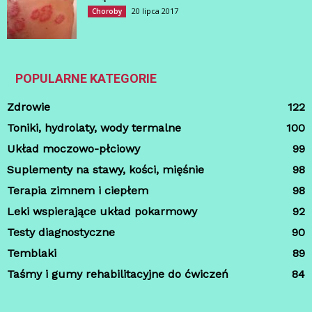
20 lipca 2017
Choroby
POPULARNE KATEGORIE
Zdrowie
122
Toniki, hydrolaty, wody termalne
100
Układ moczowo-płciowy
99
Suplementy na stawy, kości, mięśnie
98
Terapia zimnem i ciepłem
98
Leki wspierające układ pokarmowy
92
Testy diagnostyczne
90
Temblaki
89
Taśmy i gumy rehabilitacyjne do ćwiczeń
84