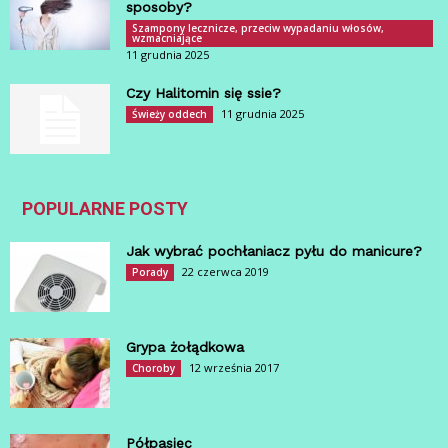
sposoby?
Szampony lecznicze, przeciw wypadaniu włosów,
wzmacniające
11 grudnia 2025
Czy Halitomin się ssie?
11 grudnia 2025
Świeży oddech
POPULARNE POSTY
Jak wybrać pochłaniacz pyłu do manicure?
22 czerwca 2019
Porady
Grypa żołądkowa
12 września 2017
Choroby
Półpasiec