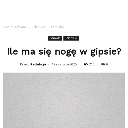
Strona główna
Zdrowie
Temblaki
Zdrowie
Temblaki
Ile ma się nogę w gipsie?
Przez
Redakcja
-
17 czerwca 2025
215
0