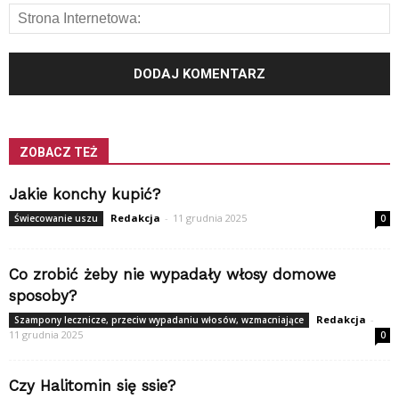
ZOBACZ TEŻ
Jakie konchy kupić?
Redakcja
-
11 grudnia 2025
Świecowanie uszu
0
Co zrobić żeby nie wypadały włosy domowe
sposoby?
Redakcja
-
Szampony lecznicze, przeciw wypadaniu włosów, wzmacniające
11 grudnia 2025
0
Czy Halitomin się ssie?