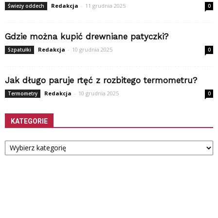
Redakcja
-
11 grudnia 2025
Świeży oddech
0
Gdzie można kupić drewniane patyczki?
Redakcja
-
10 grudnia 2025
Szpatułki
0
Jak długo paruje rtęć z rozbitego termometru?
Redakcja
-
10 grudnia 2025
Termometry
0
KATEGORIE
Kategorie