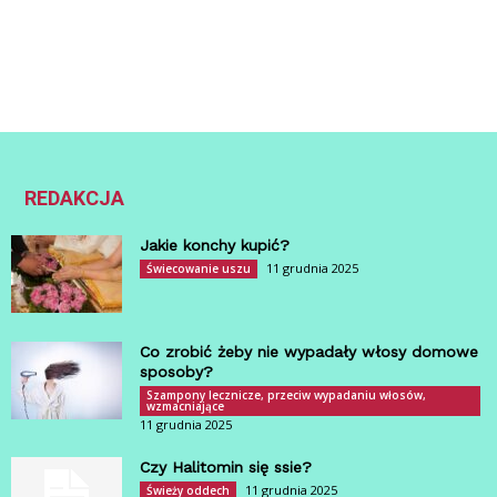
REDAKCJA
Jakie konchy kupić?
11 grudnia 2025
Świecowanie uszu
Co zrobić żeby nie wypadały włosy domowe
sposoby?
Szampony lecznicze, przeciw wypadaniu włosów,
wzmacniające
11 grudnia 2025
Czy Halitomin się ssie?
11 grudnia 2025
Świeży oddech