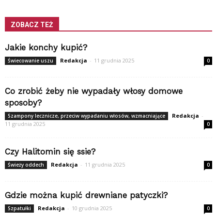
ZOBACZ TEŻ
Jakie konchy kupić?
Redakcja
-
11 grudnia 2025
Świecowanie uszu
0
Co zrobić żeby nie wypadały włosy domowe
sposoby?
Redakcja
-
Szampony lecznicze, przeciw wypadaniu włosów, wzmacniające
11 grudnia 2025
0
Czy Halitomin się ssie?
Redakcja
-
11 grudnia 2025
Świeży oddech
0
Gdzie można kupić drewniane patyczki?
Redakcja
-
10 grudnia 2025
Szpatułki
0