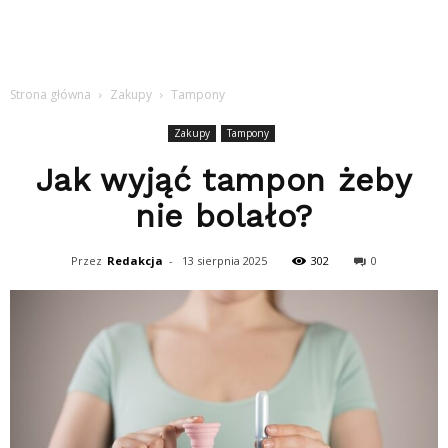
Strona główna
Zakupy
Tampony
Zakupy
Tampony
Jak wyjąć tampon żeby
nie bolało?
Przez
Redakcja
-
13 sierpnia 2025
302
0