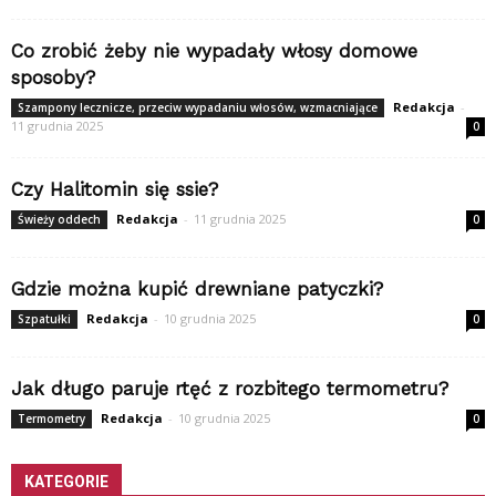
Co zrobić żeby nie wypadały włosy domowe
sposoby?
Redakcja
-
Szampony lecznicze, przeciw wypadaniu włosów, wzmacniające
11 grudnia 2025
0
Czy Halitomin się ssie?
Redakcja
-
11 grudnia 2025
Świeży oddech
0
Gdzie można kupić drewniane patyczki?
Redakcja
-
10 grudnia 2025
Szpatułki
0
Jak długo paruje rtęć z rozbitego termometru?
Redakcja
-
10 grudnia 2025
Termometry
0
KATEGORIE