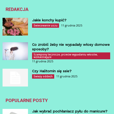
REDAKCJA
Jakie konchy kupić?
11 grudnia 2025
Świecowanie uszu
Co zrobić żeby nie wypadały włosy domowe
sposoby?
Szampony lecznicze, przeciw wypadaniu włosów,
wzmacniające
11 grudnia 2025
Czy Halitomin się ssie?
11 grudnia 2025
Świeży oddech
POPULARNE POSTY
Jak wybrać pochłaniacz pyłu do manicure?