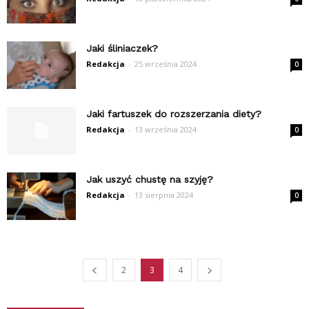
Jaki śliniaczek?
Redakcja
-
25 września 2024
0
Jaki fartuszek do rozszerzania diety?
Redakcja
-
13 września 2024
0
Jak uszyć chustę na szyję?
Redakcja
-
13 sierpnia 2024
0
2
3
4