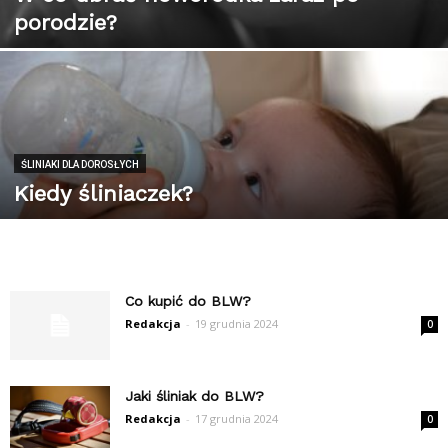
porodzie?
ŚLINIAKI DLA DOROSŁYCH
Kiedy śliniaczek?
Co kupić do BLW?
Redakcja
-
19 grudnia 2024
0
Jaki śliniak do BLW?
Redakcja
-
17 grudnia 2024
0