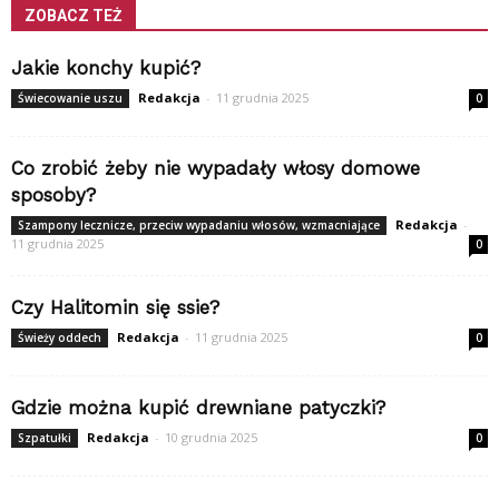
ZOBACZ TEŻ
Jakie konchy kupić?
Redakcja
-
11 grudnia 2025
Świecowanie uszu
0
Co zrobić żeby nie wypadały włosy domowe
sposoby?
Redakcja
-
Szampony lecznicze, przeciw wypadaniu włosów, wzmacniające
11 grudnia 2025
0
Czy Halitomin się ssie?
Redakcja
-
11 grudnia 2025
Świeży oddech
0
Gdzie można kupić drewniane patyczki?
Redakcja
-
10 grudnia 2025
Szpatułki
0