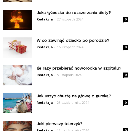
Jaka łyżeczka do rozszerzania diety?
Redakcja
-
27 listopada 2024
0
W co zawinąć dziecko po porodzie?
Redakcja
-
16 listopada 2024
0
Ile razy przebierać noworodka w szpitalu?
Redakcja
-
5 listopada 2024
0
Jak uszyć chustę na głowę z gumką?
Redakcja
-
28 października 2024
0
Jaki pierwszy talerzyk?
Redakcja
-
13 października 2024
0