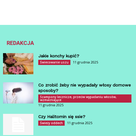
REDAKCJA
Jakie konchy kupić?
11 grudnia 2025
Świecowanie uszu
Co zrobić żeby nie wypadały włosy domowe
sposoby?
Szampony lecznicze, przeciw wypadaniu włosów,
wzmacniające
11 grudnia 2025
Czy Halitomin się ssie?
11 grudnia 2025
Świeży oddech