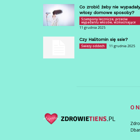
Co zrobić żeby nie wypadał
włosy domowe sposoby?
Szampony lecznicze, przeciw
wypadaniu włosów, wzmacniające
11 grudnia 2025
Czy Halitomin się ssie?
11 grudnia 2025
Świeży oddech
O 
Zdro
Dbam