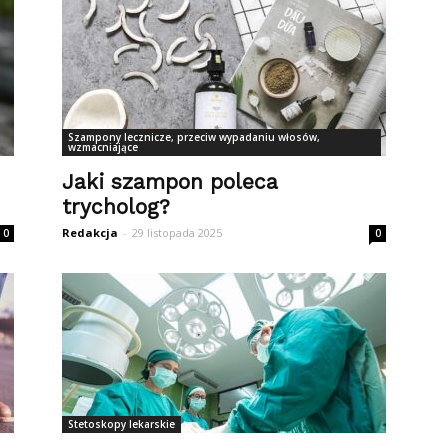
Szampony lecznicze, przeciw wypadaniu włosów,
wzmacniające
Jaki szampon poleca
trycholog?
Redakcja
-
29 listopada 2025
0
0
Stetoskopy lekarskie