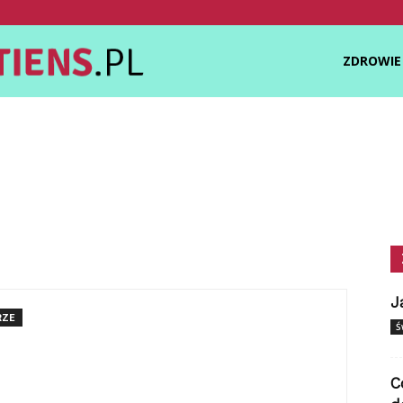
Zdrowietiens.pl
ZDROWIE
J
RZE
Ś
C