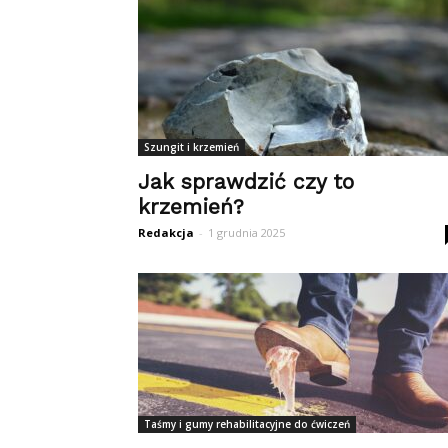
Szungit i krzemień
Jak sprawdzić czy to
krzemień?
Redakcja
-
1 grudnia 2025
Taśmy i gumy rehabilitacyjne do ćwiczeń