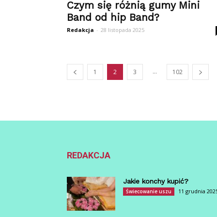
Czym się różnią gumy Mini
Band od hip Band?
Redakcja
-
28 listopada 2025
...
1
2
3
102
REDAKCJA
Jakie konchy kupić?
11 grudnia 202
Świecowanie uszu