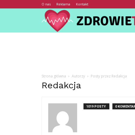
O nas
Reklama
Kontakt
Strona główna
Autorzy
Posty przez Redakcja
Redakcja
1019 POSTY
0 KOMENTA