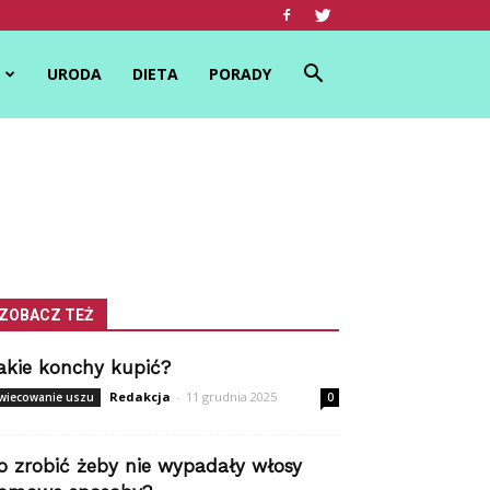
URODA
DIETA
PORADY
ZOBACZ TEŻ
akie konchy kupić?
Redakcja
-
11 grudnia 2025
wiecowanie uszu
0
o zrobić żeby nie wypadały włosy