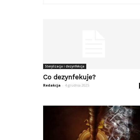
Sterylizacja i dezynfekcja
Co dezynfekuje?
Redakcja
-
4 grudnia 2025