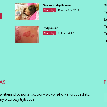
S
y
Grypa żołądkowa
12 września 2017
Choroby
T
L
T
Półpasiec
20 lipca 2017
Choroby
T
T
NAS
P
wietiens.pl to portal skupiony wokół zdrowie, urody i diety.
y o zdrowy tryb życia!