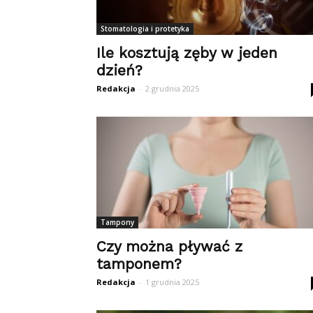
Stomatologia i protetyka
Ile kosztują zęby w jeden
dzień?
Redakcja
-
2 grudnia 2025
Tampony
Czy można pływać z
tamponem?
Redakcja
-
1 grudnia 2025