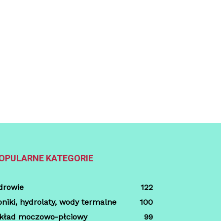
OPULARNE KATEGORIE
drowie
122
oniki, hydrolaty, wody termalne
100
kład moczowo-płciowy
99