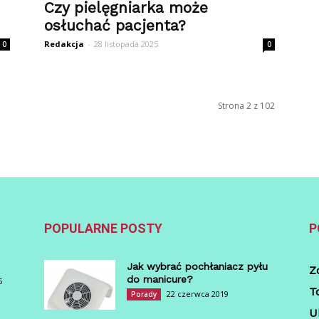
Czy pielęgniarka może
osłuchać pacjenta?
Redakcja
-
28 listopada 2025
0
0
Strona 2 z 102
POPULARNE POSTY
P
Jak wybrać pochłaniacz pyłu
Z
do manicure?
5
T
22 czerwca 2019
Porady
U