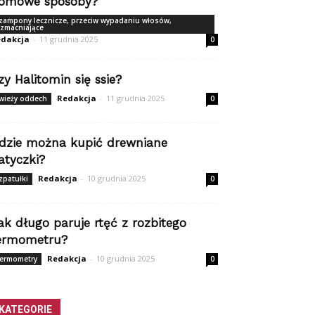
omowe sposoby?
zampony lecznicze, przeciw wypadaniu włosów,
zmacniające
dakcja
-
11 grudnia 2025
0
zy Halitomin się ssie?
Redakcja
-
11 grudnia 2025
wieży oddech
0
dzie można kupić drewniane
atyczki?
Redakcja
-
10 grudnia 2025
zpatułki
0
ak długo paruje rtęć z rozbitego
ermometru?
Redakcja
-
10 grudnia 2025
ermometry
0
KATEGORIE