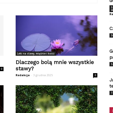
d
S
w
Re
C
Ś
G
Leki na stawy, mięśnie i kości
p
Dlaczego bolą mnie wszystkie
S
stawy?
0
Redakcja
-
3 grudnia 2025
0
J
t
T