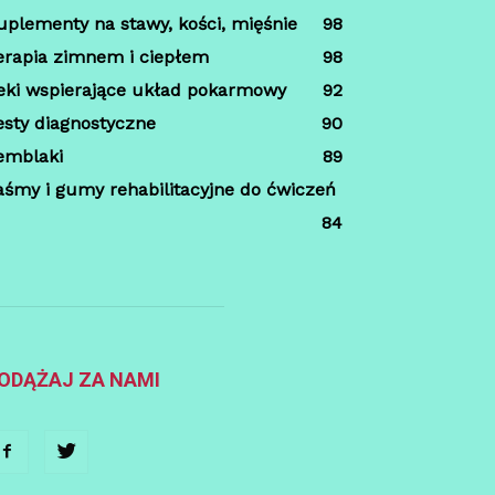
uplementy na stawy, kości, mięśnie
98
erapia zimnem i ciepłem
98
eki wspierające układ pokarmowy
92
esty diagnostyczne
90
emblaki
89
aśmy i gumy rehabilitacyjne do ćwiczeń
84
ODĄŻAJ ZA NAMI