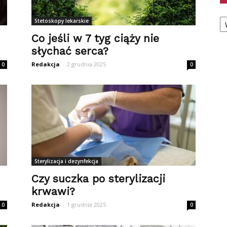
Ka
Stetoskopy lekarskie
Co jeśli w 7 tyg ciąży nie
słychać serca?
Redakcja
-
2 grudnia 2025
0
0
Sterylizacja i dezynfekcja
Czy suczka po sterylizacji
krwawi?
Redakcja
-
1 grudnia 2025
0
0