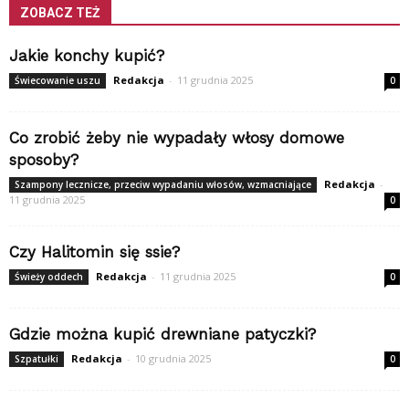
ZOBACZ TEŻ
Jakie konchy kupić?
Redakcja
-
11 grudnia 2025
Świecowanie uszu
0
Co zrobić żeby nie wypadały włosy domowe
sposoby?
Redakcja
-
Szampony lecznicze, przeciw wypadaniu włosów, wzmacniające
11 grudnia 2025
0
Czy Halitomin się ssie?
Redakcja
-
11 grudnia 2025
Świeży oddech
0
Gdzie można kupić drewniane patyczki?
Redakcja
-
10 grudnia 2025
Szpatułki
0