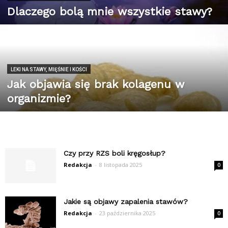
Dlaczego bolą mnie wszystkie stawy?
LEKI NA STAWY, MIĘŚNIE I KOŚCI
Jak objawia się brak kolagenu w
organizmie?
Czy przy RZS boli kręgosłup?
Redakcja
-
8 listopada 2025
0
Jakie są objawy zapalenia stawów?
Redakcja
-
23 października 2025
0