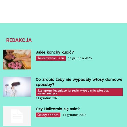
REDAKCJA
Jakie konchy kupić?
11 grudnia 2025
Świecowanie uszu
Co zrobić żeby nie wypadały włosy domowe
sposoby?
Szampony lecznicze, przeciw wypadaniu włosów,
wzmacniające
11 grudnia 2025
Czy Halitomin się ssie?
11 grudnia 2025
Świeży oddech