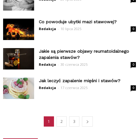
Co powoduje ubytki mazi stawowej?
Redakcja
-
10 lipca 2025
0
Jakie są pierwsze objawy reumatoidalnego
zapalenia stawów?
Redakcja
-
30 czerwca 2025
0
Jak leczyć zapalenie mięśni i stawów?
Redakcja
-
17 czerwca 2025
0
1
2
3