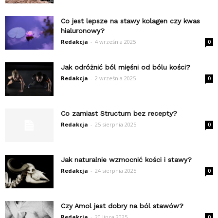
Co jest lepsze na stawy kolagen czy kwas
hialuronowy?
Redakcja
-
4 września 2025
0
Jak odróżnić ból mięśni od bólu kości?
Redakcja
-
2 września 2025
0
Co zamiast Structum bez recepty?
Redakcja
-
25 sierpnia 2025
0
Jak naturalnie wzmocnić kości i stawy?
Redakcja
-
24 sierpnia 2025
0
Czy Amol jest dobry na ból stawów?
Redakcja
-
20 lipca 2025
0