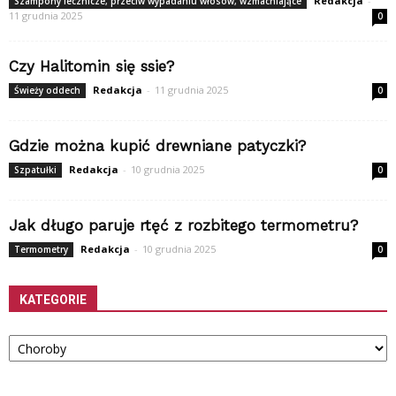
Redakcja
-
Szampony lecznicze, przeciw wypadaniu włosów, wzmacniające
11 grudnia 2025
0
Czy Halitomin się ssie?
Redakcja
-
11 grudnia 2025
Świeży oddech
0
Gdzie można kupić drewniane patyczki?
Redakcja
-
10 grudnia 2025
Szpatułki
0
Jak długo paruje rtęć z rozbitego termometru?
Redakcja
-
10 grudnia 2025
Termometry
0
KATEGORIE
Kategorie