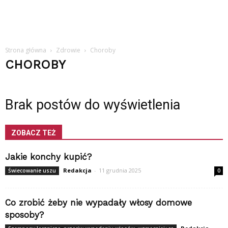
Strona główna
Zdrowie
Choroby
CHOROBY
Brak postów do wyświetlenia
ZOBACZ TEŻ
Jakie konchy kupić?
Redakcja
-
11 grudnia 2025
Świecowanie uszu
0
Co zrobić żeby nie wypadały włosy domowe
sposoby?