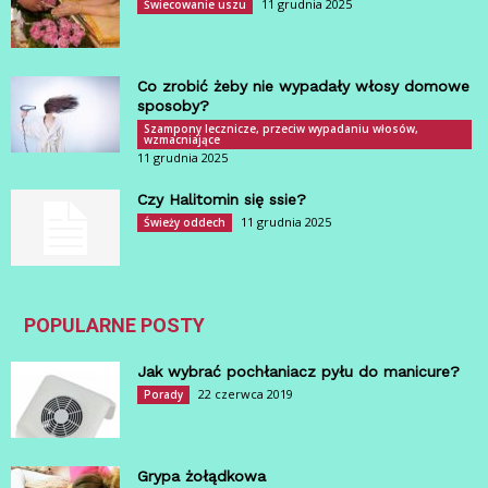
11 grudnia 2025
Świecowanie uszu
Co zrobić żeby nie wypadały włosy domowe
sposoby?
Szampony lecznicze, przeciw wypadaniu włosów,
wzmacniające
11 grudnia 2025
Czy Halitomin się ssie?
11 grudnia 2025
Świeży oddech
POPULARNE POSTY
Jak wybrać pochłaniacz pyłu do manicure?
22 czerwca 2019
Porady
Grypa żołądkowa