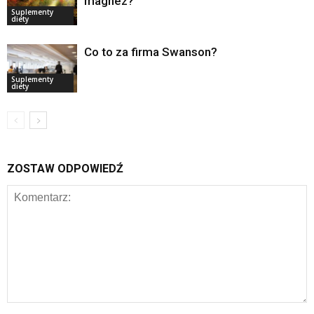
magnez?
Suplementy
diety
Co to za firma Swanson?
Suplementy
diety
ZOSTAW ODPOWIEDŹ