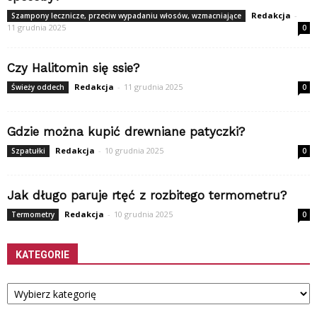
Redakcja
-
Szampony lecznicze, przeciw wypadaniu włosów, wzmacniające
11 grudnia 2025
0
Czy Halitomin się ssie?
Redakcja
-
11 grudnia 2025
Świeży oddech
0
Gdzie można kupić drewniane patyczki?
Redakcja
-
10 grudnia 2025
Szpatułki
0
Jak długo paruje rtęć z rozbitego termometru?
Redakcja
-
10 grudnia 2025
Termometry
0
KATEGORIE
Kategorie