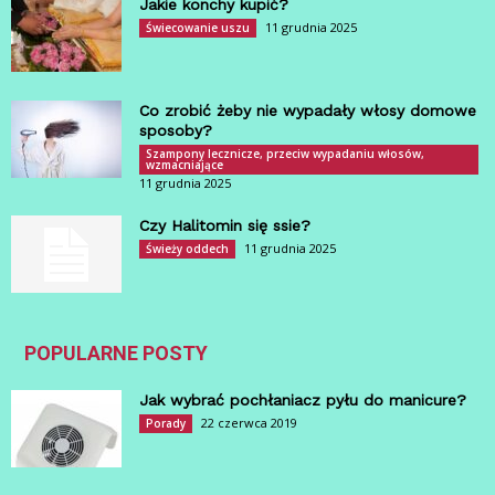
Jakie konchy kupić?
11 grudnia 2025
Świecowanie uszu
Co zrobić żeby nie wypadały włosy domowe
sposoby?
Szampony lecznicze, przeciw wypadaniu włosów,
wzmacniające
11 grudnia 2025
Czy Halitomin się ssie?
11 grudnia 2025
Świeży oddech
POPULARNE POSTY
Jak wybrać pochłaniacz pyłu do manicure?
22 czerwca 2019
Porady