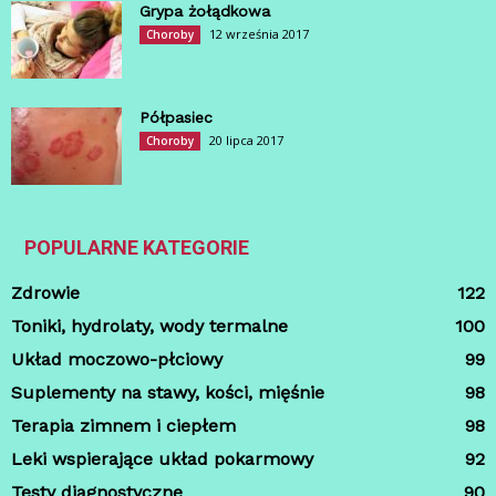
Grypa żołądkowa
12 września 2017
Choroby
Półpasiec
20 lipca 2017
Choroby
POPULARNE KATEGORIE
Zdrowie
122
Toniki, hydrolaty, wody termalne
100
Układ moczowo-płciowy
99
Suplementy na stawy, kości, mięśnie
98
Terapia zimnem i ciepłem
98
Leki wspierające układ pokarmowy
92
Testy diagnostyczne
90