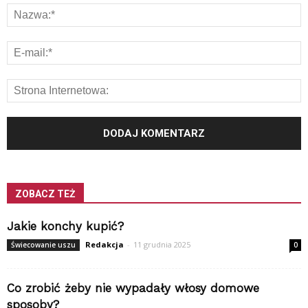
ZOBACZ TEŻ
Jakie konchy kupić?
Redakcja
-
11 grudnia 2025
Świecowanie uszu
0
Co zrobić żeby nie wypadały włosy domowe
sposoby?