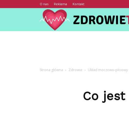
O nas
Reklama
Kontakt
Strona główna
Zdrowie
Układ moczowo-płciowy
Co jest