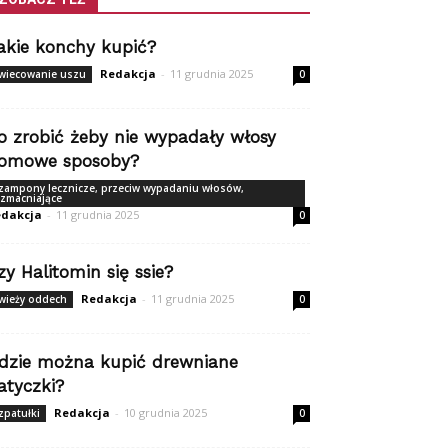
akie konchy kupić?
Redakcja
-
11 grudnia 2025
wiecowanie uszu
0
o zrobić żeby nie wypadały włosy
omowe sposoby?
zampony lecznicze, przeciw wypadaniu włosów,
zmacniające
dakcja
-
11 grudnia 2025
0
zy Halitomin się ssie?
Redakcja
-
11 grudnia 2025
wieży oddech
0
dzie można kupić drewniane
atyczki?
Redakcja
-
10 grudnia 2025
zpatułki
0