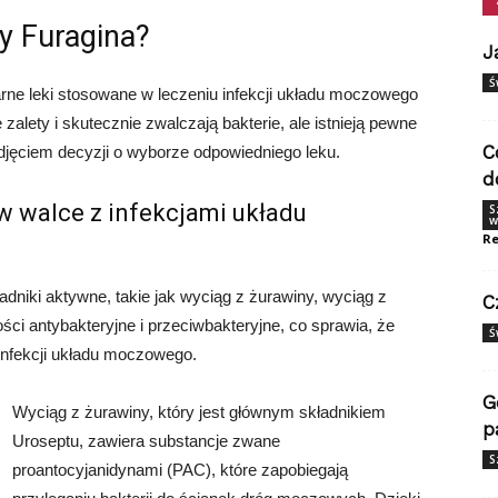
zy Furagina?
J
Ś
ne leki stosowane w leczeniu infekcji układu moczowego
zalety i skutecznie zwalczają bakterie, ale istnieją pewne
C
djęciem decyzji o wyborze odpowiedniego leku.
d
w walce z infekcjami układu
S
w
Re
ładniki aktywne, takie jak wyciąg z żurawiny, wyciąg z
C
ści antybakteryjne i przeciwbakteryjne, co sprawia, że
Ś
infekcji układu moczowego.
G
Wyciąg z żurawiny, który jest głównym składnikiem
p
Uroseptu, zawiera substancje zwane
S
proantocyjanidynami (PAC), które zapobiegają