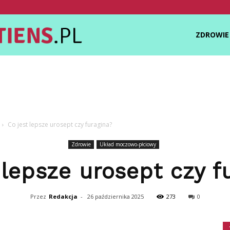
Zdrowietiens.pl
ZDROWIE
Co jest lepsze urosept czy furagina?
Zdrowie
Układ moczowo-płciowy
 lepsze urosept czy f
Przez
Redakcja
-
26 października 2025
273
0