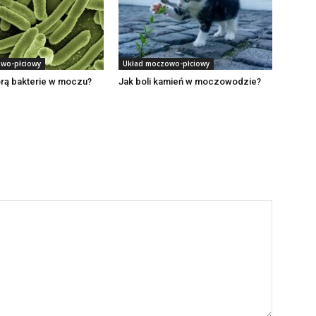
wo-płciowy
Układ moczowo-płciowy
orą bakterie w moczu?
Jak boli kamień w moczowodzie?