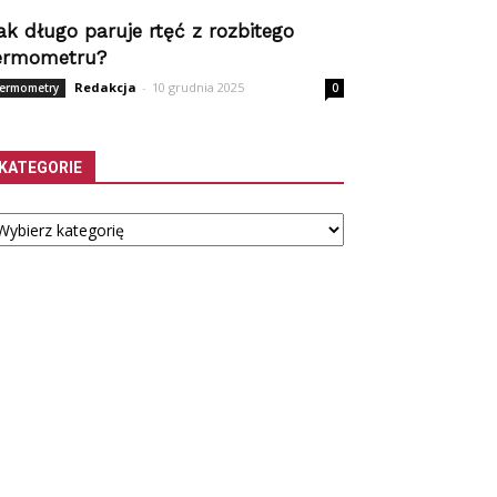
ak długo paruje rtęć z rozbitego
ermometru?
Redakcja
-
10 grudnia 2025
ermometry
0
KATEGORIE
tegorie