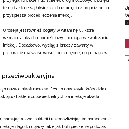
przyleganiu bakterii do ścianek dróg moczowych. Dzięki
temu bakterie są łatwiejsze do usunięcia z organizmu, co
J
t
przyspiesza proces leczenia infekcji.
T
Urosept jest również bogaty w witaminę C, która
wzmacnia układ odpornościowy i pomaga w zwalczaniu
infekcji. Dodatkowo, wyciąg z brzozy zawarty w
preparacie ma właściwości moczopędne, co pomaga w
Ka
e przeciwbakteryjne
 o nazwie nitrofurantoina. Jest to antybiotyk, który działa
rodzajów bakterii odpowiedzialnych za infekcje układu
, hamując rozwój bakterii i uniemożliwiając im namnażanie
fekcje i łagodzi objawy takie jak ból i pieczenie podczas