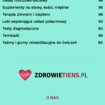
Układ moczowo-płciowy
99
Suplementy na stawy, kości, mięśnie
98
Terapia zimnem i ciepłem
98
Leki wspierające układ pokarmowy
92
Testy diagnostyczne
90
Temblaki
89
Taśmy i gumy rehabilitacyjne do ćwiczeń
84
O NAS