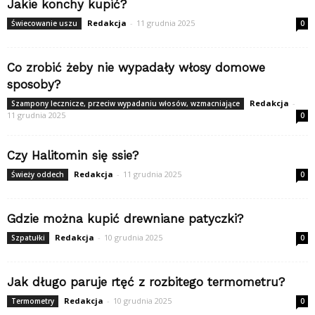
Jakie konchy kupić?
Redakcja
-
11 grudnia 2025
Świecowanie uszu
0
Co zrobić żeby nie wypadały włosy domowe
sposoby?
Redakcja
-
Szampony lecznicze, przeciw wypadaniu włosów, wzmacniające
11 grudnia 2025
0
Czy Halitomin się ssie?
Redakcja
-
11 grudnia 2025
Świeży oddech
0
Gdzie można kupić drewniane patyczki?
Redakcja
-
10 grudnia 2025
Szpatułki
0
Jak długo paruje rtęć z rozbitego termometru?
Redakcja
-
10 grudnia 2025
Termometry
0