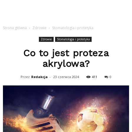
Strona główna
Zdrowie
Stomatologia i protetyka
Zdrowie
Stomatologia i protetyka
Co to jest proteza
akrylowa?
Przez
Redakcja
-
23 czerwca 2024
411
0