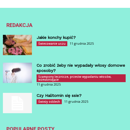
REDAKCJA
Jakie konchy kupić?
11 grudnia 2025
Świecowanie uszu
Co zrobić żeby nie wypadały włosy domowe
sposoby?
Szampony lecznicze, przeciw wypadaniu włosów,
wzmacniające
11 grudnia 2025
Czy Halitomin się ssie?
11 grudnia 2025
Świeży oddech
POPULARNE POSTY