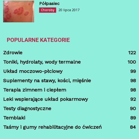
Półpasiec
20 lipca 2017
Choroby
POPULARNE KATEGORIE
Zdrowie
122
Toniki, hydrolaty, wody termalne
100
Układ moczowo-płciowy
99
Suplementy na stawy, kości, mięśnie
98
Terapia zimnem i ciepłem
98
Leki wspierające układ pokarmowy
92
Testy diagnostyczne
90
Temblaki
89
Taśmy i gumy rehabilitacyjne do ćwiczeń
84