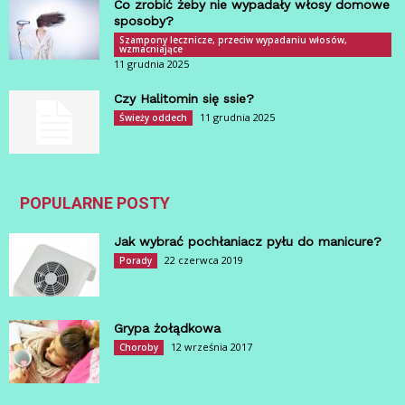
Co zrobić żeby nie wypadały włosy domowe
sposoby?
Szampony lecznicze, przeciw wypadaniu włosów,
wzmacniające
11 grudnia 2025
Czy Halitomin się ssie?
11 grudnia 2025
Świeży oddech
POPULARNE POSTY
Jak wybrać pochłaniacz pyłu do manicure?
22 czerwca 2019
Porady
Grypa żołądkowa
12 września 2017
Choroby