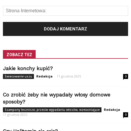
ZOBACZ TEŻ
Jakie konchy kupić?
Redakcja
-
11 grudnia 2025
Świecowanie uszu
0
Co zrobić żeby nie wypadały włosy domowe
sposoby?
Redakcja
-
Szampony lecznicze, przeciw wypadaniu włosów, wzmacniające
11 grudnia 2025
0