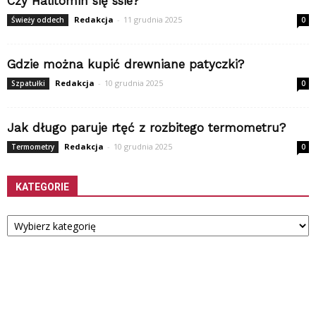
Czy Halitomin się ssie?
Redakcja
-
11 grudnia 2025
Świeży oddech
0
Gdzie można kupić drewniane patyczki?
Redakcja
-
10 grudnia 2025
Szpatułki
0
Jak długo paruje rtęć z rozbitego termometru?
Redakcja
-
10 grudnia 2025
Termometry
0
KATEGORIE
Kategorie