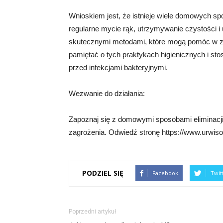
Wnioskiem jest, że istnieje wiele domowych spo
regularne mycie rąk, utrzymywanie czystości 
skutecznymi metodami, które mogą pomóc w zap
pamiętać o tych praktykach higienicznych i stos
przed infekcjami bakteryjnymi.
Wezwanie do działania:
Zapoznaj się z domowymi sposobami eliminacji b
zagrożenia. Odwiedź stronę https://www.urwisow
PODZIEL SIĘ
Facebook
Twit
Poprzedni artykuł