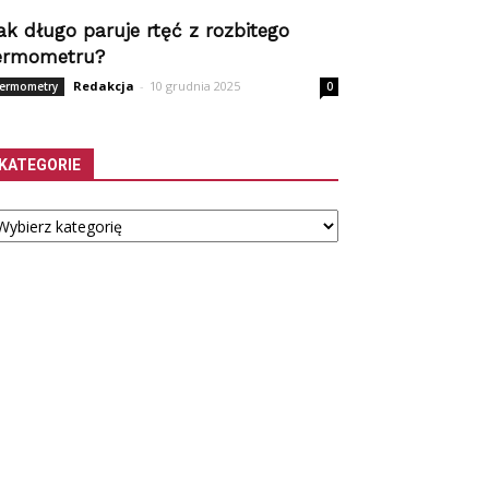
ak długo paruje rtęć z rozbitego
ermometru?
Redakcja
-
10 grudnia 2025
ermometry
0
KATEGORIE
tegorie