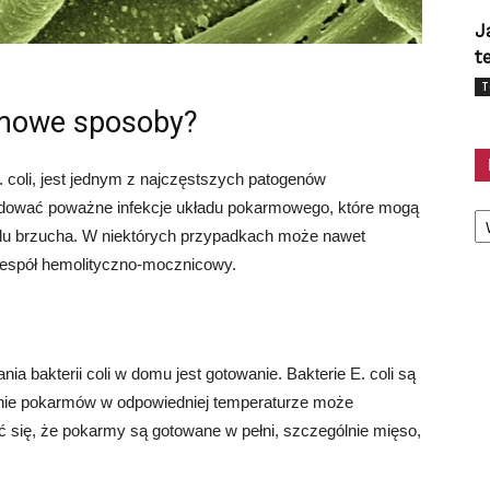
J
t
T
domowe sposoby?
E. coli, jest jednym z najczęstszych patogenów
Ka
ować poważne infekcje układu pokarmowego, które mogą
bólu brzucha. W niektórych przypadkach może nawet
zespół hemolityczno-mocznicowy.
a bakterii coli w domu jest gotowanie. Bakterie E. coli są
anie pokarmów w odpowiedniej temperaturze może
ć się, że pokarmy są gotowane w pełni, szczególnie mięso,