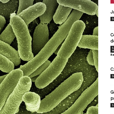
J
Ś
C
d
S
w
Re
C
Ś
G
p
S