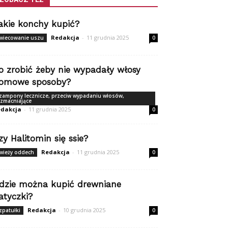
akie konchy kupić?
Redakcja
-
11 grudnia 2025
wiecowanie uszu
0
o zrobić żeby nie wypadały włosy
omowe sposoby?
zampony lecznicze, przeciw wypadaniu włosów,
zmacniające
dakcja
-
11 grudnia 2025
0
zy Halitomin się ssie?
Redakcja
-
11 grudnia 2025
wieży oddech
0
dzie można kupić drewniane
atyczki?
Redakcja
-
10 grudnia 2025
zpatułki
0