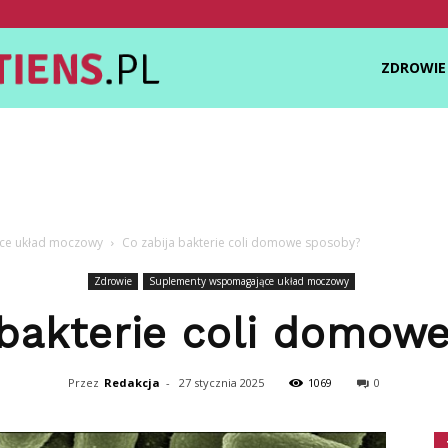
Zdrowietiens.pl
ZDROWIE
ce układ moczowy
Co zabija bakterie coli domowe sposoby?
Zdrowie
Suplementy wspomagające układ moczowy
 bakterie coli domow
Przez
Redakcja
-
27 stycznia 2025
1069
0