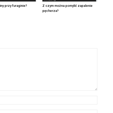
iny przy furaginie?
Z czym można pomylić zapalenie
pęcherza?