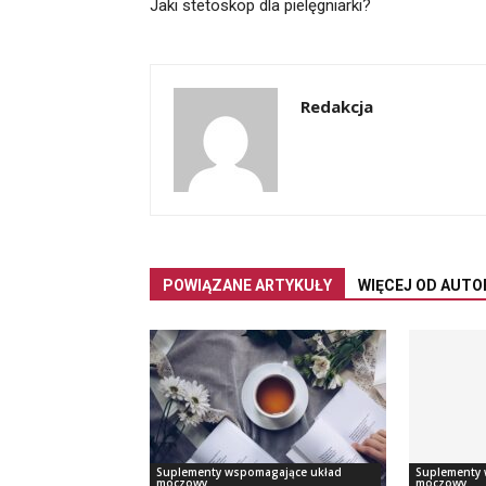
Jaki stetoskop dla pielęgniarki?
Redakcja
POWIĄZANE ARTYKUŁY
WIĘCEJ OD AUTO
Suplementy wspomagające układ
Suplementy 
moczowy
moczowy