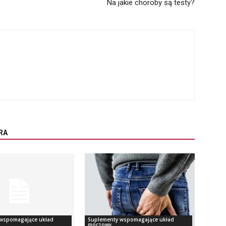
Na jakie choroby są testy?
RA
wspomagające układ
Suplementy wspomagające układ
moczowy