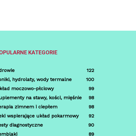
OPULARNE KATEGORIE
drowie
122
oniki, hydrolaty, wody termalne
100
kład moczowo-płciowy
99
uplementy na stawy, kości, mięśnie
98
erapia zimnem i ciepłem
98
eki wspierające układ pokarmowy
92
esty diagnostyczne
90
emblaki
89