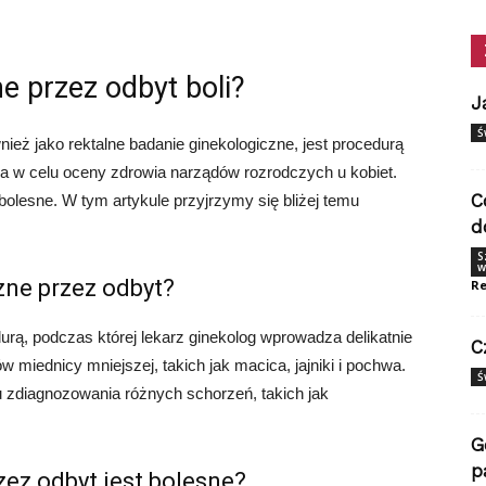
e przez odbyt boli?
J
Ś
ież jako rektalne badanie ginekologiczne, jest procedurą
 w celu oceny zdrowia narządów rozrodczych u kobiet.
C
 bolesne. W tym artykule przyjrzymy się bliżej temu
d
S
w
zne przez odbyt?
Re
urą, podczas której lekarz ginekolog wprowadza delikatnie
C
 miednicy mniejszej, takich jak macica, jajniki i pochwa.
Ś
 zdiagnozowania różnych schorzeń, takich jak
G
p
ez odbyt jest bolesne?