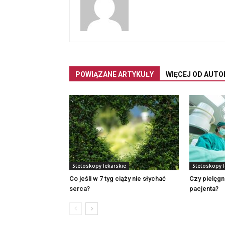
POWIĄZANE ARTYKUŁY
WIĘCEJ OD AUTO
Stetoskopy lekarskie
Stetoskopy l
Co jeśli w 7 tyg ciąży nie słychać
Czy pielęg
serca?
pacjenta?