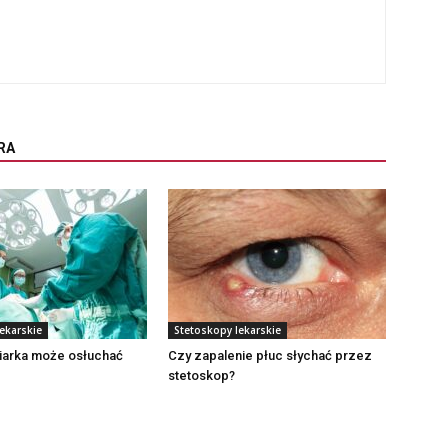
RA
ekarskie
Stetoskopy lekarskie
niarka może osłuchać
Czy zapalenie płuc słychać przez
stetoskop?