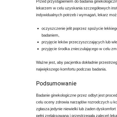
Przed przystąpieniem do badania ginekologiczn
lekarzem w celu uzyskania szczegółowych inst
indywidualnych potrzeb i wymagań, lekarz może 
oczyszczenie jelit poprzez spożycie lekkiego
badaniem,
przyjęcie leków przeczyszczających lub wle
przyjęcie środka znieczulającego w celu z
Ważne jest, aby pacjentka dokładnie przestrze
największego komfortu podczas badania.
Podsumowanie
Badanie ginekologiczne przez odbyt jest proc
celu oceny zdrowia narządów rozrodczych u ko
zgłasza jedynie niewielki lub żaden dyskomfort
pełni zrelaksowana i przestrzegała zaleceń le