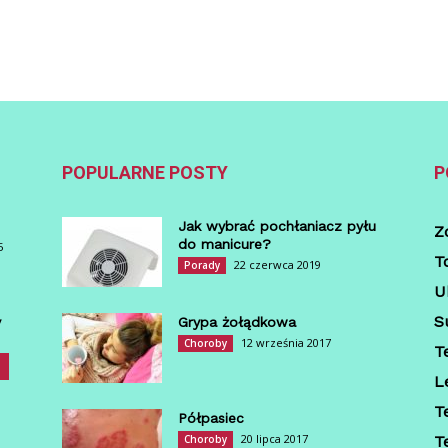
POPULARNE POSTY
P
Jak wybrać pochłaniacz pyłu
Z
do manicure?
5
T
22 czerwca 2019
Porady
U
S
y
Grypa żołądkowa
12 września 2017
Choroby
T
L
T
Półpasiec
20 lipca 2017
Choroby
T