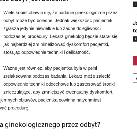
S
Wiele kobiet obawia się, że badanie ginekologiczne przez
odbyt może być bolesne. Jednak większość pacjentek
J
zgłasza jedynie niewielkie lub żadne dolegliwości
t
podczas tej procedury. Lekarz ginekolog będzie starał się
T
jak najbardziej zminimalizować dyskomfort pacjentki,
stosując odpowiednie techniki i delikatność.
Ważne jest również, aby pacjentka była w pełni
Ka
zrelaksowana podczas badania. Lekarz może zalecić
odpowiednie techniki oddechowe lub zastosować środki
znieczulające, aby zmniejszyć ewentualny dyskomfort.
yjemnych objawów, pacjentka powinna natychmiast
wać procedurę.
a ginekologicznego przez odbyt?