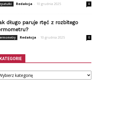
Redakcja
-
10 grudnia 2025
zpatułki
0
ak długo paruje rtęć z rozbitego
ermometru?
Redakcja
-
10 grudnia 2025
ermometry
0
KATEGORIE
tegorie