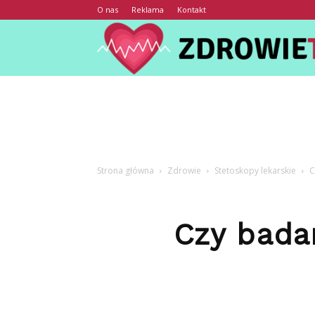
O nas
Reklama
Kontakt
Strona główna
Zdrowie
Stetoskopy lekarskie
C
Czy bada