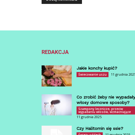
REDAKCJA
Jakie konchy kupić?
11 grudnia 202
Świecowanie uszu
Co zrobić żeby nie wypadał
włosy domowe sposoby?
Szampony lecznicze, przeciw
wypadaniu włosów, wzmacniające
11 grudnia 2025
Czy Halitomin się ssie?
11 grudnia 2025
Świeży oddech