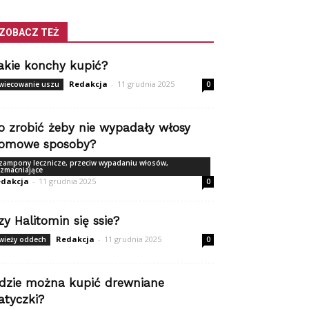
ZOBACZ TEŻ
akie konchy kupić?
Redakcja
-
11 grudnia 2025
wiecowanie uszu
0
o zrobić żeby nie wypadały włosy
omowe sposoby?
zampony lecznicze, przeciw wypadaniu włosów,
zmacniające
dakcja
-
11 grudnia 2025
0
zy Halitomin się ssie?
Redakcja
-
11 grudnia 2025
wieży oddech
0
dzie można kupić drewniane
atyczki?