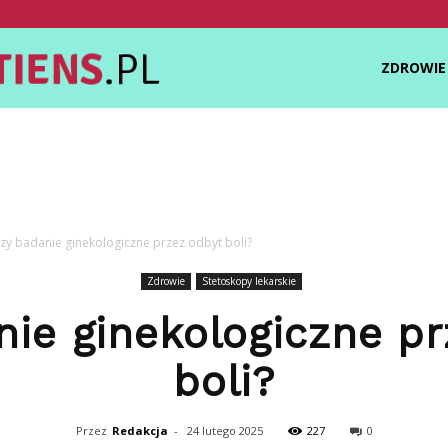
Zdrowietiens.pl
ZDROWIE
zy badanie ginekologiczne przez odbyt boli?
Zdrowie
Stetoskopy lekarskie
nie ginekologiczne pr
boli?
Przez
Redakcja
-
24 lutego 2025
227
0