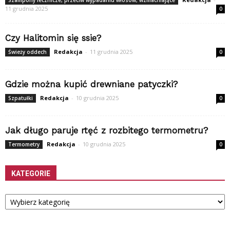
Szampony lecznicze, przeciw wypadaniu włosów, wzmacniające
11 grudnia 2025
0
Czy Halitomin się ssie?
Redakcja
-
11 grudnia 2025
Świeży oddech
0
Gdzie można kupić drewniane patyczki?
Redakcja
-
10 grudnia 2025
Szpatułki
0
Jak długo paruje rtęć z rozbitego termometru?
Redakcja
-
10 grudnia 2025
Termometry
0
KATEGORIE
Kategorie