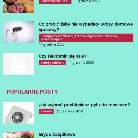
11 grudnia 2025
Świecowanie uszu
Co zrobić żeby nie wypadały włosy domowe
sposoby?
Szampony lecznicze, przeciw wypadaniu włosów,
wzmacniające
11 grudnia 2025
Czy Halitomin się ssie?
11 grudnia 2025
Świeży oddech
POPULARNE POSTY
Jak wybrać pochłaniacz pyłu do manicure?
22 czerwca 2019
Porady
Grypa żołądkowa