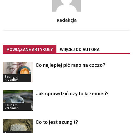
Redakcja
POWIĄZANE ARTYKUŁY
WIĘCEJ OD AUTORA
Co najlepiej pić rano na czczo?
Szungit i
krzemień
Jak sprawdzić czy to krzemień?
Szungit i
krzemień
Co to jest szungit?