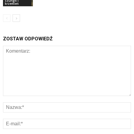
Szungit i
krzemień
ZOSTAW ODPOWIEDŹ