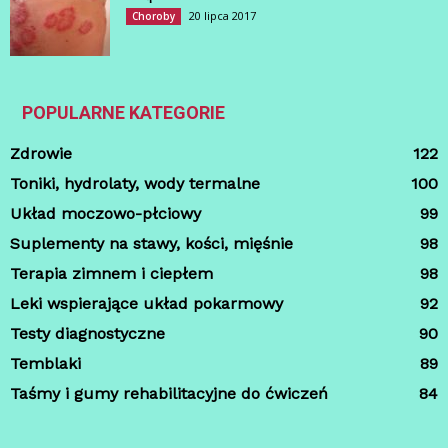
20 lipca 2017
Choroby
POPULARNE KATEGORIE
Zdrowie
122
Toniki, hydrolaty, wody termalne
100
Układ moczowo-płciowy
99
Suplementy na stawy, kości, mięśnie
98
Terapia zimnem i ciepłem
98
Leki wspierające układ pokarmowy
92
Testy diagnostyczne
90
Temblaki
89
Taśmy i gumy rehabilitacyjne do ćwiczeń
84