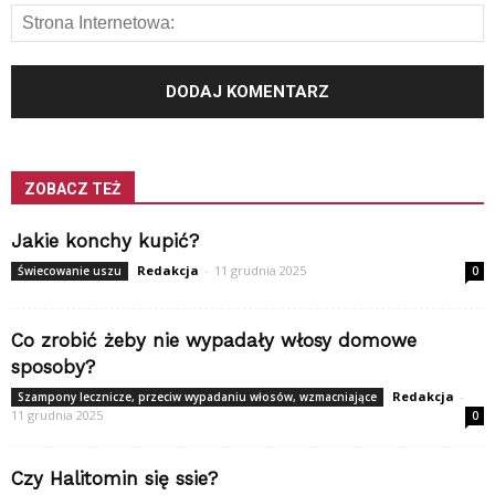
ZOBACZ TEŻ
Jakie konchy kupić?
Redakcja
-
11 grudnia 2025
Świecowanie uszu
0
Co zrobić żeby nie wypadały włosy domowe
sposoby?
Redakcja
-
Szampony lecznicze, przeciw wypadaniu włosów, wzmacniające
11 grudnia 2025
0
Czy Halitomin się ssie?