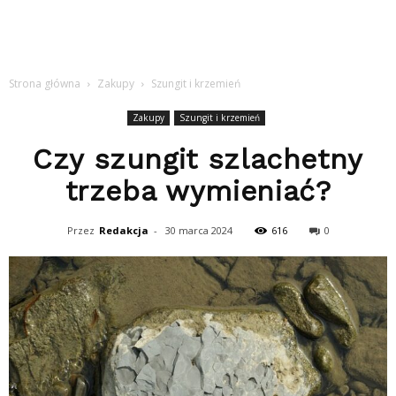
Strona główna
Zakupy
Szungit i krzemień
Zakupy
Szungit i krzemień
Czy szungit szlachetny
trzeba wymieniać?
Przez
Redakcja
-
30 marca 2024
616
0