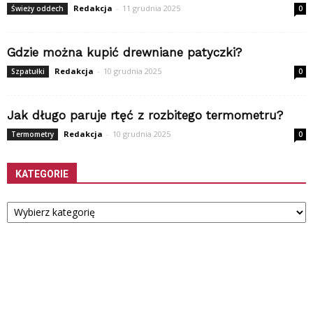
Redakcja
-
11 grudnia 2025
Świeży oddech
0
Gdzie można kupić drewniane patyczki?
Redakcja
-
10 grudnia 2025
Szpatułki
0
Jak długo paruje rtęć z rozbitego termometru?
Redakcja
-
10 grudnia 2025
Termometry
0
KATEGORIE
Kategorie