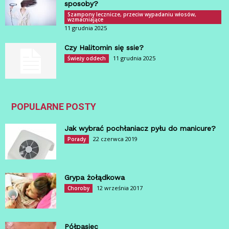
sposoby?
Szampony lecznicze, przeciw wypadaniu włosów,
wzmacniające
11 grudnia 2025
Czy Halitomin się ssie?
11 grudnia 2025
Świeży oddech
POPULARNE POSTY
Jak wybrać pochłaniacz pyłu do manicure?
22 czerwca 2019
Porady
Grypa żołądkowa
12 września 2017
Choroby
Półpasiec