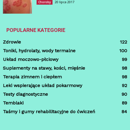
20 lipca 2017
Choroby
POPULARNE KATEGORIE
Zdrowie
122
Toniki, hydrolaty, wody termalne
100
Układ moczowo-płciowy
99
Suplementy na stawy, kości, mięśnie
98
Terapia zimnem i ciepłem
98
Leki wspierające układ pokarmowy
92
Testy diagnostyczne
90
Temblaki
89
Taśmy i gumy rehabilitacyjne do ćwiczeń
84