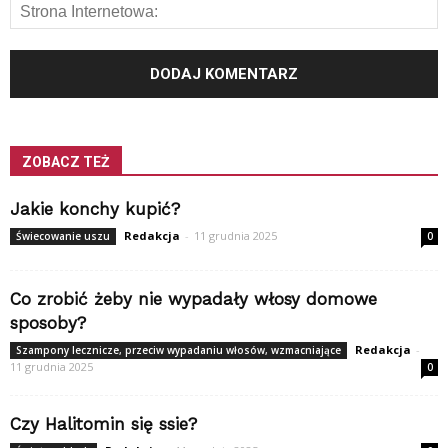
ZOBACZ TEŻ
Jakie konchy kupić?
Redakcja
-
11 grudnia 2025
Świecowanie uszu
0
Co zrobić żeby nie wypadały włosy domowe
sposoby?
Redakcja
-
Szampony lecznicze, przeciw wypadaniu włosów, wzmacniające
11 grudnia 2025
0
Czy Halitomin się ssie?