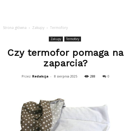
Strona główna
Zakupy
Termofory
Zakupy
Termofory
Czy termofor pomaga na
zaparcia?
Przez
Redakcja
-
8 sierpnia 2025
288
0