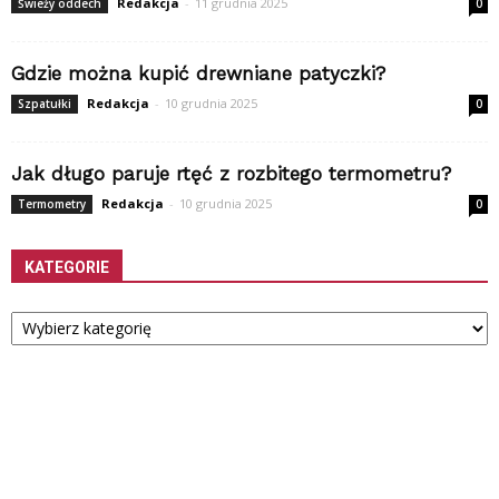
Redakcja
-
11 grudnia 2025
Świeży oddech
0
Gdzie można kupić drewniane patyczki?
Redakcja
-
10 grudnia 2025
Szpatułki
0
Jak długo paruje rtęć z rozbitego termometru?
Redakcja
-
10 grudnia 2025
Termometry
0
KATEGORIE
Kategorie