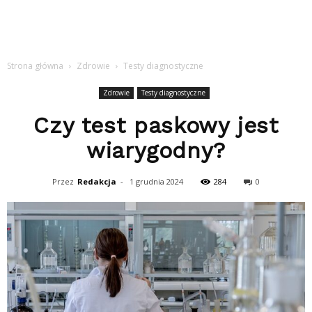
Strona główna
Zdrowie
Testy diagnostyczne
Zdrowie
Testy diagnostyczne
Czy test paskowy jest
wiarygodny?
Przez
Redakcja
-
1 grudnia 2024
284
0