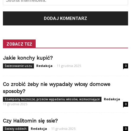
ZOBACZ TEŻ
Jakie konchy kupić?
Redakcja
-
11 grudnia 2025
Świecowanie uszu
0
Co zrobić żeby nie wypadały włosy domowe
sposoby?
Redakcja
-
Szampony lecznicze, przeciw wypadaniu włosów, wzmacniające
11 grudnia 2025
0
Czy Halitomin się ssie?
Redakcja
-
11 grudnia 2025
Świeży oddech
0