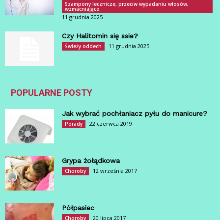
Szampony lecznicze, przeciw wypadaniu włosów,
wzmacniające
11 grudnia 2025
Czy Halitomin się ssie?
11 grudnia 2025
Świeży oddech
POPULARNE POSTY
Jak wybrać pochłaniacz pyłu do manicure?
22 czerwca 2019
Porady
Grypa żołądkowa
12 września 2017
Choroby
Półpasiec
20 lipca 2017
Choroby