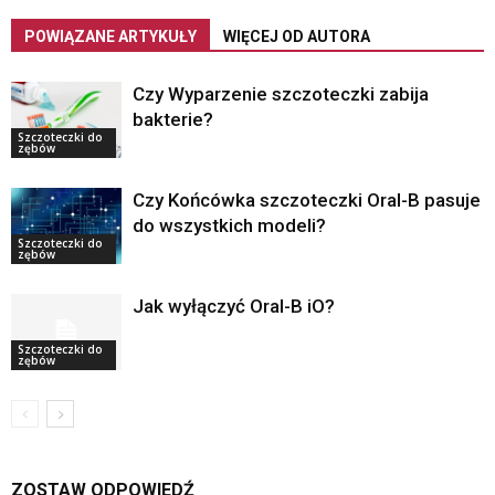
POWIĄZANE ARTYKUŁY
WIĘCEJ OD AUTORA
Czy Wyparzenie szczoteczki zabija
bakterie?
Szczoteczki do
zębów
Czy Końcówka szczoteczki Oral-B pasuje
do wszystkich modeli?
Szczoteczki do
zębów
Jak wyłączyć Oral-B iO?
Szczoteczki do
zębów
ZOSTAW ODPOWIEDŹ