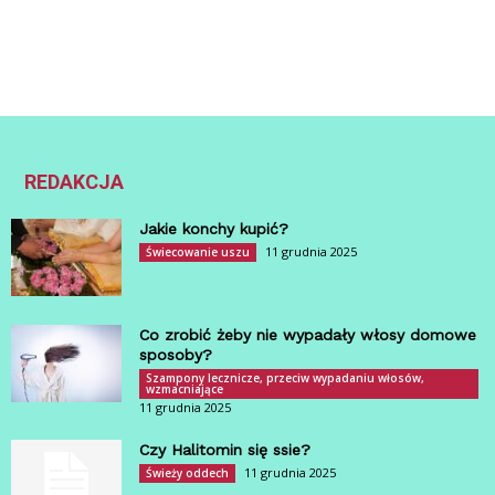
REDAKCJA
Jakie konchy kupić?
11 grudnia 2025
Świecowanie uszu
Co zrobić żeby nie wypadały włosy domowe
sposoby?
Szampony lecznicze, przeciw wypadaniu włosów,
wzmacniające
11 grudnia 2025
Czy Halitomin się ssie?
11 grudnia 2025
Świeży oddech