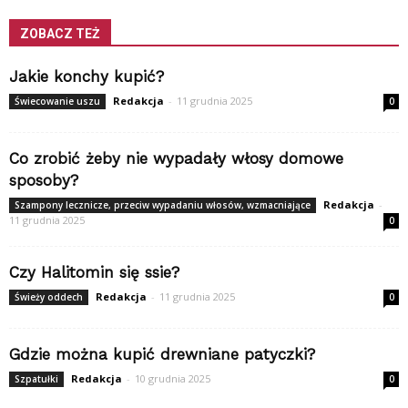
ZOBACZ TEŻ
Jakie konchy kupić?
Redakcja
-
11 grudnia 2025
Świecowanie uszu
0
Co zrobić żeby nie wypadały włosy domowe
sposoby?
Redakcja
-
Szampony lecznicze, przeciw wypadaniu włosów, wzmacniające
11 grudnia 2025
0
Czy Halitomin się ssie?
Redakcja
-
11 grudnia 2025
Świeży oddech
0
Gdzie można kupić drewniane patyczki?
Redakcja
-
10 grudnia 2025
Szpatułki
0