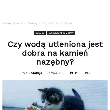
Strona główna
Zakupy
Szczoteczki do zębów
Zakupy
Szczoteczki do zębów
Czy wodą utleniona jest
dobra na kamień
nazębny?
Przez
Redakcja
-
27 maja 2024
341
0