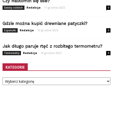
Czy Halitomin się ssie?
Redakcja
-
11 grudnia 2025
Świeży oddech
0
Gdzie można kupić drewniane patyczki?
Redakcja
-
10 grudnia 2025
Szpatułki
0
Jak długo paruje rtęć z rozbitego termometru?
Redakcja
-
10 grudnia 2025
Termometry
0
KATEGORIE
Kategorie