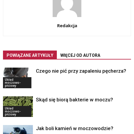
Redakcja
POWIĄZANE ARTYKUŁY
WIĘCEJ OD AUTORA
Czego nie pić przy zapaleniu pęcherza?
Układ
moczowo-
płciowy
Skąd się biorą bakterie w moczu?
Układ
moczowo-
płciowy
Jak boli kamień w moczowodzie?