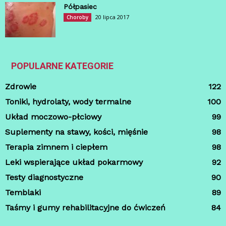
Półpasiec
20 lipca 2017
Choroby
POPULARNE KATEGORIE
Zdrowie
122
Toniki, hydrolaty, wody termalne
100
Układ moczowo-płciowy
99
Suplementy na stawy, kości, mięśnie
98
Terapia zimnem i ciepłem
98
Leki wspierające układ pokarmowy
92
Testy diagnostyczne
90
Temblaki
89
Taśmy i gumy rehabilitacyjne do ćwiczeń
84