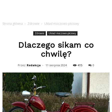
Strona główna
Zdrowie
Układ moczowo-płciowy
Zdrowie
Układ moczowo-płciowy
Dlaczego sikam co
chwilę?
Przez
Redakcja
-
11 sierpnia 2024
415
0