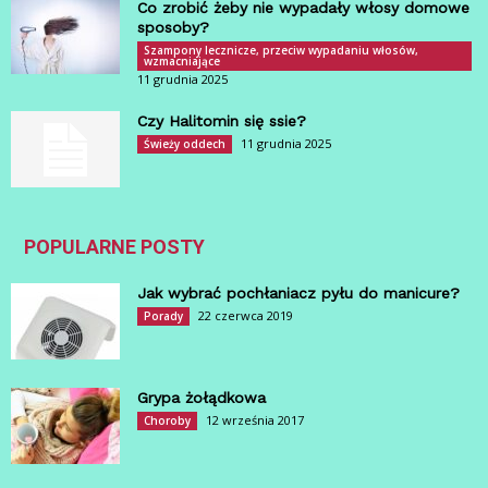
Co zrobić żeby nie wypadały włosy domowe
sposoby?
Szampony lecznicze, przeciw wypadaniu włosów,
wzmacniające
11 grudnia 2025
Czy Halitomin się ssie?
11 grudnia 2025
Świeży oddech
POPULARNE POSTY
Jak wybrać pochłaniacz pyłu do manicure?
22 czerwca 2019
Porady
Grypa żołądkowa
12 września 2017
Choroby