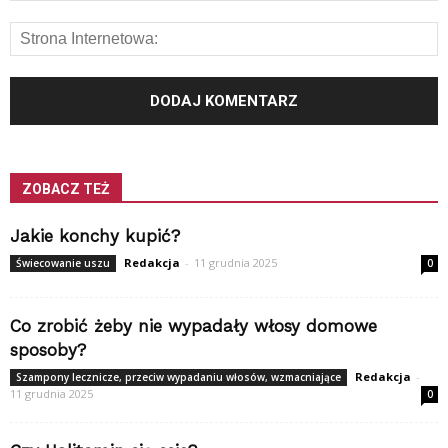
ZOBACZ TEŻ
Jakie konchy kupić?
Redakcja
-
11 grudnia 2025
Świecowanie uszu
0
Co zrobić żeby nie wypadały włosy domowe
sposoby?
Redakcja
-
Szampony lecznicze, przeciw wypadaniu włosów, wzmacniające
11 grudnia 2025
0