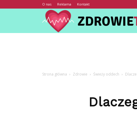
O nas
Reklama
Kontakt
Strona główna
Zdrowie
Świeży oddech
Dlacze
Dlaczeg