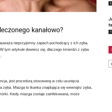
S
J
t
 leczonego kanałowo?
T
 zauważa nieprzyjemny zapach pochodzący z ich zęba.
 W tym artykule dowiesz się, dlaczego śmierdzi z zęba
.
Ka
cja, jest procedurą stosowaną w celu usunięcia
a zęba. Miazga to tkanka znajdująca się wewnątrz zęba,
omórki. Kiedy miazga zostaje zainfekowana, może