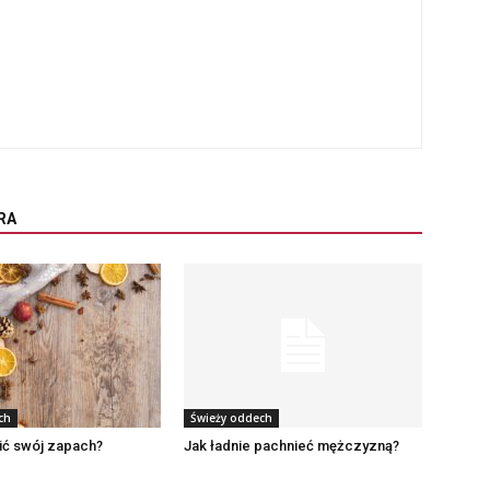
RA
ch
Świeży oddech
ić swój zapach?
Jak ładnie pachnieć mężczyzną?