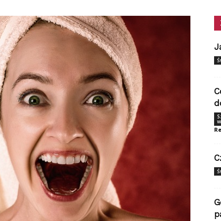
J
Ś
C
d
S
w
Re
C
Ś
G
p