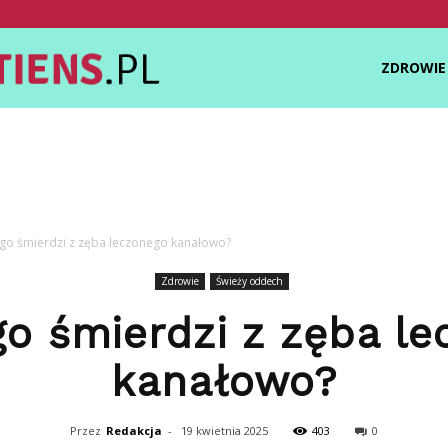
Zdrowietiens.pl
ZDROWIE
go śmierdzi z zęba leczonego kanałowo?
Zdrowie
Świeży oddech
o śmierdzi z zęba l
kanałowo?
Przez
Redakcja
-
19 kwietnia 2025
403
0