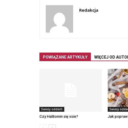
Redakcja
POWIĄZANE ARTYKUŁY
WIĘCEJ OD AUTO
Świeży oddech
Świeży odde
Czy Halitomin się ssie?
Jak popraw