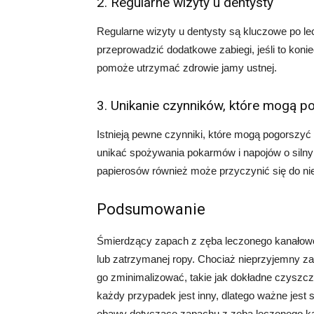
2. Regularne wizyty u dentysty
Regularne wizyty u dentysty są kluczowe po l
przeprowadzić dodatkowe zabiegi, jeśli to kon
pomoże utrzymać zdrowie jamy ustnej.
3. Unikanie czynników, które mogą 
Istnieją pewne czynniki, które mogą pogorszy
unikać spożywania pokarmów i napojów o silny
papierosów również może przyczynić się do n
Podsumowanie
Śmierdzący zapach z zęba leczonego kanałowo 
lub zatrzymanej ropy. Chociaż nieprzyjemny z
go zminimalizować, takie jak dokładne czyszcze
każdy przypadek jest inny, dlatego ważne jest s
obawy dotyczące zapachu z zęba leczonego k