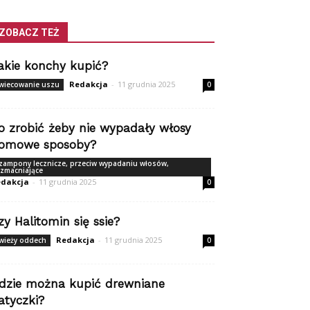
ZOBACZ TEŻ
akie konchy kupić?
Redakcja
-
11 grudnia 2025
wiecowanie uszu
0
o zrobić żeby nie wypadały włosy
omowe sposoby?
zampony lecznicze, przeciw wypadaniu włosów,
zmacniające
dakcja
-
11 grudnia 2025
0
zy Halitomin się ssie?
Redakcja
-
11 grudnia 2025
wieży oddech
0
dzie można kupić drewniane
atyczki?