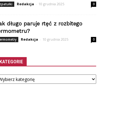
Redakcja
-
10 grudnia 2025
zpatułki
0
ak długo paruje rtęć z rozbitego
ermometru?
Redakcja
-
10 grudnia 2025
ermometry
0
KATEGORIE
tegorie