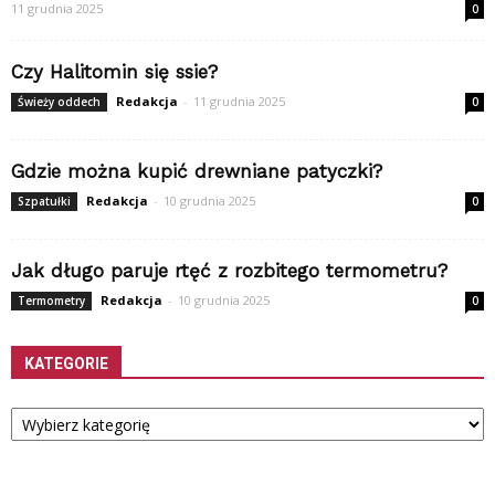
11 grudnia 2025
0
Czy Halitomin się ssie?
Redakcja
-
11 grudnia 2025
Świeży oddech
0
Gdzie można kupić drewniane patyczki?
Redakcja
-
10 grudnia 2025
Szpatułki
0
Jak długo paruje rtęć z rozbitego termometru?
Redakcja
-
10 grudnia 2025
Termometry
0
KATEGORIE
Kategorie