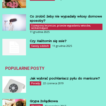
Co zrobić żeby nie wypadały włosy domowe
sposoby?
Szampony lecznicze, przeciw wypadaniu włosów,
wzmacniające
11 grudnia 2025
Czy Halitomin się ssie?
11 grudnia 2025
Świeży oddech
POPULARNE POSTY
Jak wybrać pochłaniacz pyłu do manicure?
22 czerwca 2019
Porady
Grypa żołądkowa
12 września 2017