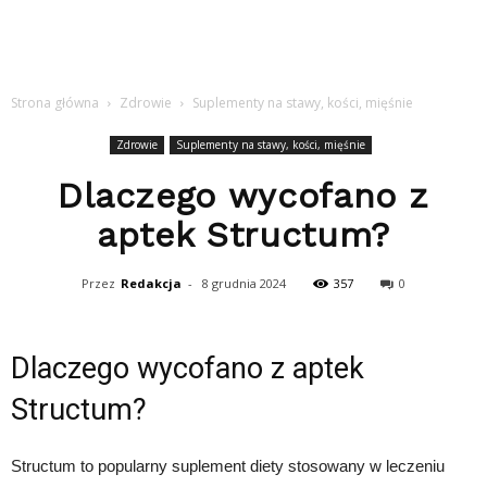
Strona główna
Zdrowie
Suplementy na stawy, kości, mięśnie
Zdrowie
Suplementy na stawy, kości, mięśnie
Dlaczego wycofano z
aptek Structum?
Przez
Redakcja
-
8 grudnia 2024
357
0
Dlaczego wycofano z aptek
Structum?
Structum to popularny suplement diety stosowany w leczeniu