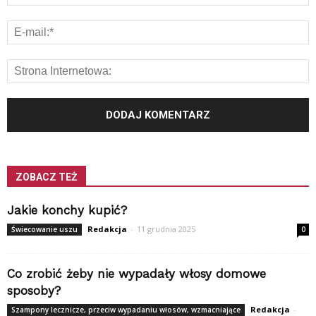
ZOBACZ TEŻ
Jakie konchy kupić?
Redakcja
-
11 grudnia 2025
Świecowanie uszu
0
Co zrobić żeby nie wypadały włosy domowe
sposoby?
Redakcja
-
Szampony lecznicze, przeciw wypadaniu włosów, wzmacniające