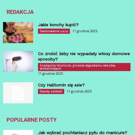
REDAKCJA
Jakie konchy kupić?
11 grudnia 2025
Świecowanie uszu
Co zrobić żeby nie wypadały włosy domowe
sposoby?
Szampony lecznicze, przeciw wypadaniu włosów,
wzmacniające
11 grudnia 2025
Czy Halitomin się ssie?
11 grudnia 2025
Świeży oddech
POPULARNE POSTY
Jak wybrać pochłaniacz pyłu do manicure?