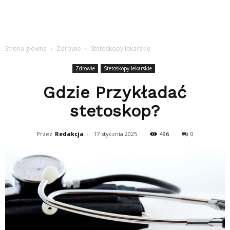
Strona główna
Zdrowie
Stetoskopy lekarskie
Zdrowie
Stetoskopy lekarskie
Gdzie Przykładać
stetoskop?
Przez
Redakcja
-
17 stycznia 2025
496
0