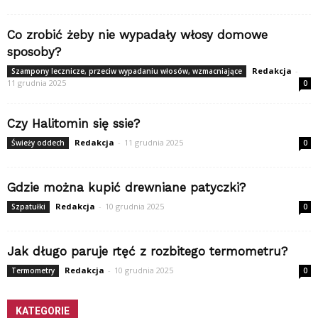
Co zrobić żeby nie wypadały włosy domowe
sposoby?
Redakcja
-
Szampony lecznicze, przeciw wypadaniu włosów, wzmacniające
11 grudnia 2025
0
Czy Halitomin się ssie?
Redakcja
-
11 grudnia 2025
Świeży oddech
0
Gdzie można kupić drewniane patyczki?
Redakcja
-
10 grudnia 2025
Szpatułki
0
Jak długo paruje rtęć z rozbitego termometru?
Redakcja
-
10 grudnia 2025
Termometry
0
KATEGORIE