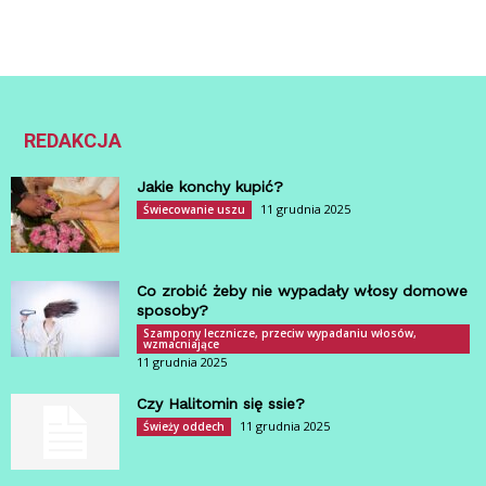
REDAKCJA
Jakie konchy kupić?
11 grudnia 2025
Świecowanie uszu
Co zrobić żeby nie wypadały włosy domowe
sposoby?
Szampony lecznicze, przeciw wypadaniu włosów,
wzmacniające
11 grudnia 2025
Czy Halitomin się ssie?
11 grudnia 2025
Świeży oddech