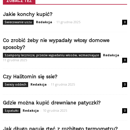
ZOBACZ TEŻ
Jakie konchy kupić?
Redakcja
-
11 grudnia 2025
Świecowanie uszu
0
Co zrobić żeby nie wypadały włosy domowe
sposoby?
Redakcja
-
Szampony lecznicze, przeciw wypadaniu włosów, wzmacniające
11 grudnia 2025
0
Czy Halitomin się ssie?
Redakcja
-
11 grudnia 2025
Świeży oddech
0
Gdzie można kupić drewniane patyczki?
Redakcja
-
10 grudnia 2025
Szpatułki
0
Jak długo paruje rtęć z rozbitego termometru?