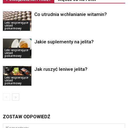
Co utrudnia wchłanianie witamin?
Leki wspierające
układ
pokarmowy
Jakie suplementy na jelita?
Leki wspierające
układ
pokarmowy
Jak ruszyć leniwe jelita?
Leki wspierające
układ
pokarmowy
ZOSTAW ODPOWIEDŹ