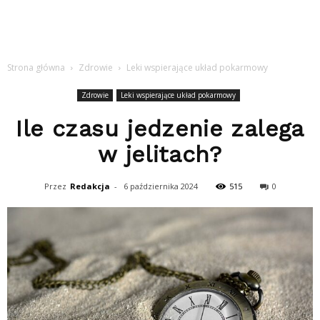
Strona główna
Zdrowie
Leki wspierające układ pokarmowy
Zdrowie
Leki wspierające układ pokarmowy
Ile czasu jedzenie zalega
w jelitach?
Przez
Redakcja
-
6 października 2024
515
0