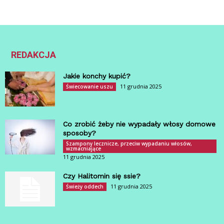
REDAKCJA
Jakie konchy kupić?
11 grudnia 2025
Świecowanie uszu
Co zrobić żeby nie wypadały włosy domowe
sposoby?
Szampony lecznicze, przeciw wypadaniu włosów,
wzmacniające
11 grudnia 2025
Czy Halitomin się ssie?
11 grudnia 2025
Świeży oddech