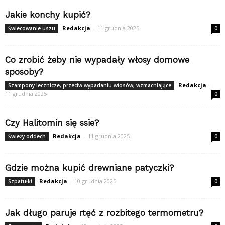
Jakie konchy kupić?
Redakcja
-
11 grudnia 2025
Świecowanie uszu
0
Co zrobić żeby nie wypadały włosy domowe
sposoby?
Redakcja
-
Szampony lecznicze, przeciw wypadaniu włosów, wzmacniające
11 grudnia 2025
0
Czy Halitomin się ssie?
Redakcja
-
11 grudnia 2025
Świeży oddech
0
Gdzie można kupić drewniane patyczki?
Redakcja
-
10 grudnia 2025
Szpatułki
0
Jak długo paruje rtęć z rozbitego termometru?