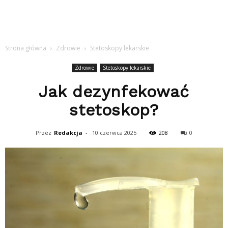
Strona główna
Zdrowie
Stetoskopy lekarskie
Zdrowie
Stetoskopy lekarskie
Jak dezynfekować
stetoskop?
Przez
Redakcja
-
10 czerwca 2025
208
0