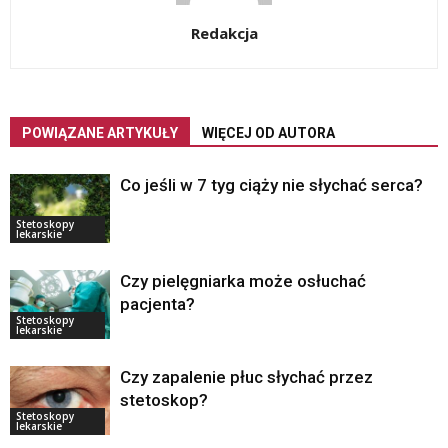
Redakcja
POWIĄZANE ARTYKUŁY
WIĘCEJ OD AUTORA
Co jeśli w 7 tyg ciąży nie słychać serca?
Stetoskopy
lekarskie
Czy pielęgniarka może osłuchać
pacjenta?
Stetoskopy
lekarskie
Czy zapalenie płuc słychać przez
stetoskop?
Stetoskopy
lekarskie