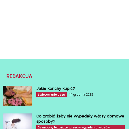
REDAKCJA
Jakie konchy kupić?
11 grudnia 2025
Świecowanie uszu
Co zrobić żeby nie wypadały włosy domowe
sposoby?
Szampony lecznicze, przeciw wypadaniu włosów,