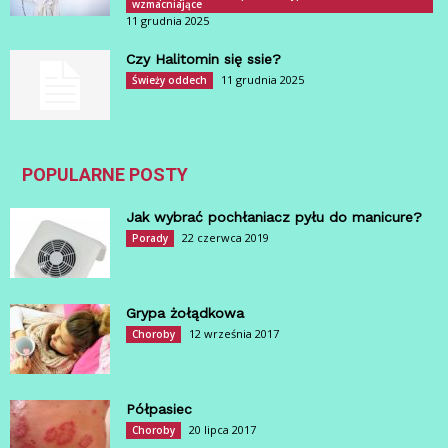
wzmacniające
11 grudnia 2025
Czy Halitomin się ssie?
11 grudnia 2025
Świeży oddech
POPULARNE POSTY
Jak wybrać pochłaniacz pyłu do manicure?
22 czerwca 2019
Porady
Grypa żołądkowa
12 września 2017
Choroby
Półpasiec
20 lipca 2017
Choroby