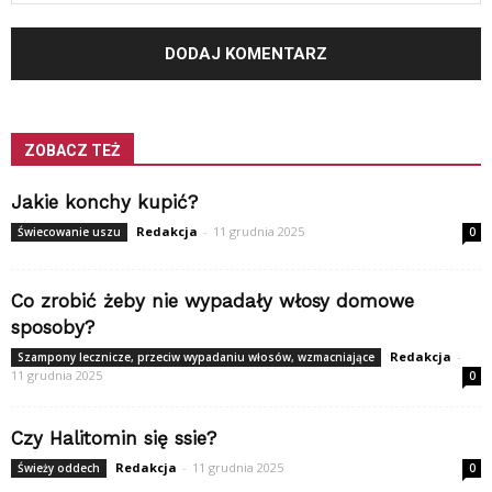
ZOBACZ TEŻ
Jakie konchy kupić?
Redakcja
-
11 grudnia 2025
Świecowanie uszu
0
Co zrobić żeby nie wypadały włosy domowe
sposoby?
Redakcja
-
Szampony lecznicze, przeciw wypadaniu włosów, wzmacniające
11 grudnia 2025
0
Czy Halitomin się ssie?
Redakcja
-
11 grudnia 2025
Świeży oddech
0