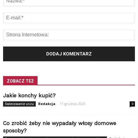
ZOBACZ TEŻ
Jakie konchy kupić?
Redakcja
-
11 grudnia 2025
Świecowanie uszu
0
Co zrobić żeby nie wypadały włosy domowe
sposoby?