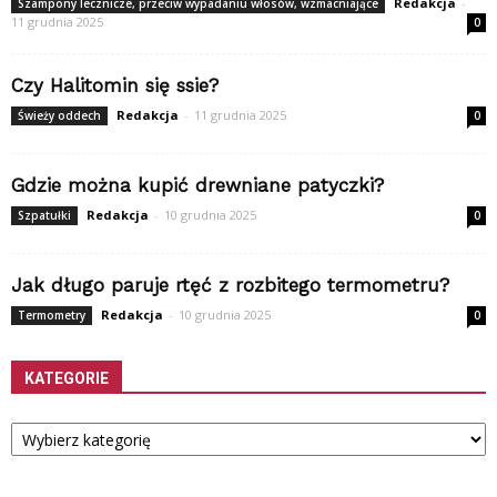
Redakcja
-
Szampony lecznicze, przeciw wypadaniu włosów, wzmacniające
11 grudnia 2025
0
Czy Halitomin się ssie?
Redakcja
-
11 grudnia 2025
Świeży oddech
0
Gdzie można kupić drewniane patyczki?
Redakcja
-
10 grudnia 2025
Szpatułki
0
Jak długo paruje rtęć z rozbitego termometru?
Redakcja
-
10 grudnia 2025
Termometry
0
KATEGORIE
Kategorie