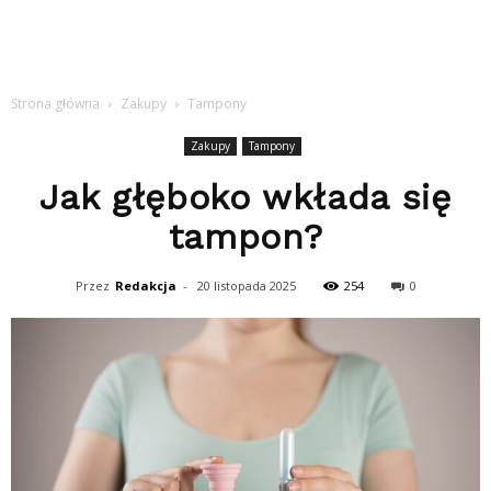
Strona główna
Zakupy
Tampony
Zakupy
Tampony
Jak głęboko wkłada się
tampon?
Przez
Redakcja
-
20 listopada 2025
254
0