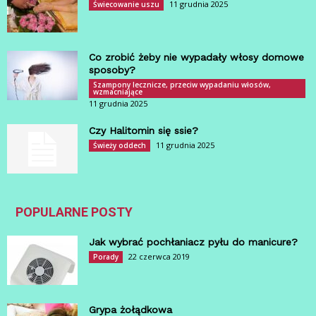
11 grudnia 2025
Świecowanie uszu
Co zrobić żeby nie wypadały włosy domowe
sposoby?
Szampony lecznicze, przeciw wypadaniu włosów,
wzmacniające
11 grudnia 2025
Czy Halitomin się ssie?
11 grudnia 2025
Świeży oddech
POPULARNE POSTY
Jak wybrać pochłaniacz pyłu do manicure?
22 czerwca 2019
Porady
Grypa żołądkowa