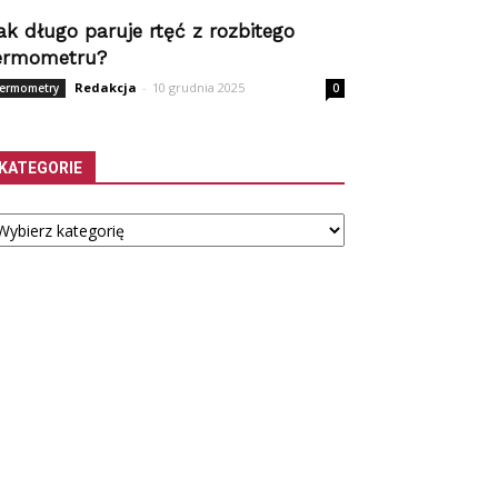
ak długo paruje rtęć z rozbitego
ermometru?
Redakcja
-
10 grudnia 2025
ermometry
0
KATEGORIE
tegorie