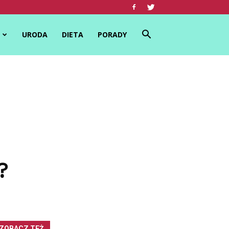
URODA
DIETA
PORADY
?
ZOBACZ TEŻ