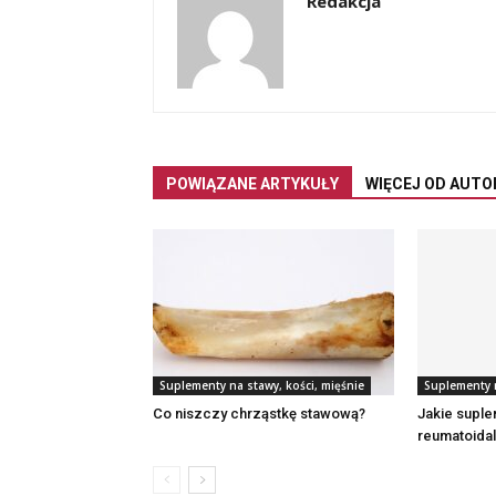
Redakcja
POWIĄZANE ARTYKUŁY
WIĘCEJ OD AUTO
Suplementy na stawy, kości, mięśnie
Suplementy n
Co niszczy chrząstkę stawową?
Jakie suple
reumatoida