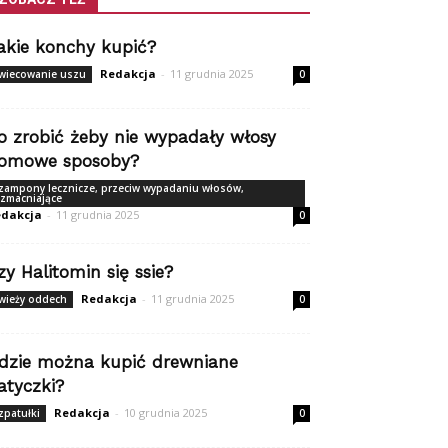
akie konchy kupić?
Redakcja
-
11 grudnia 2025
wiecowanie uszu
0
o zrobić żeby nie wypadały włosy
omowe sposoby?
zampony lecznicze, przeciw wypadaniu włosów,
zmacniające
dakcja
-
11 grudnia 2025
0
zy Halitomin się ssie?
Redakcja
-
11 grudnia 2025
wieży oddech
0
dzie można kupić drewniane
atyczki?
Redakcja
-
10 grudnia 2025
zpatułki
0