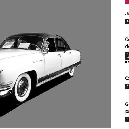
J
Ś
C
d
S
w
Re
C
Ś
G
p
S