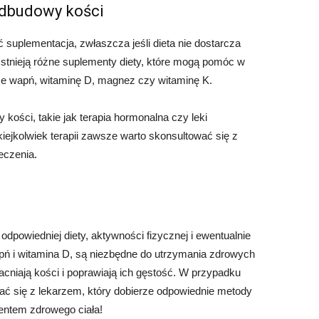
odbudowy kości
suplementacja, zwłaszcza jeśli dieta nie dostarcza
Istnieją różne suplementy diety, które mogą pomóc w
ące wapń, witaminę D, magnez czy witaminę K.
 kości, takie jak terapia hormonalna czy leki
ejkolwiek terapii zawsze warto skonsultować się z
eczenia.
powiedniej diety, aktywności fizycznej i ewentualnie
wapń i witamina D, są niezbędne do utrzymania zdrowych
cniają kości i poprawiają ich gęstość. W przypadku
ć się z lekarzem, który dobierze odpowiednie metody
entem zdrowego ciała!