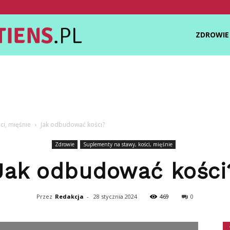
Zdrowietiens.pl
ZDROWIE
ci, mięśnie
Jak odbudować kości?
Zdrowie
Suplementy na stawy, kości, mięśnie
Jak odbudować kości
Przez
Redakcja
-
28 stycznia 2024
469
0