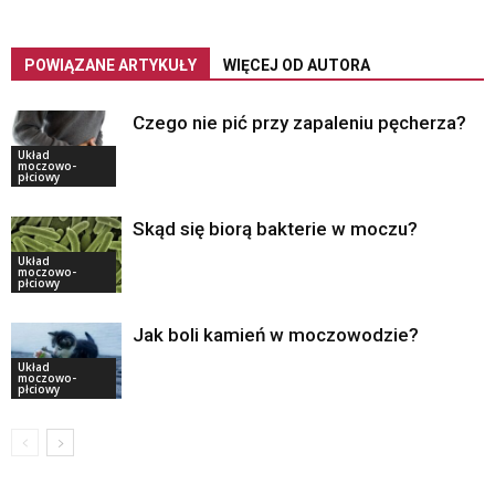
POWIĄZANE ARTYKUŁY
WIĘCEJ OD AUTORA
Czego nie pić przy zapaleniu pęcherza?
Układ
moczowo-
płciowy
Skąd się biorą bakterie w moczu?
Układ
moczowo-
płciowy
Jak boli kamień w moczowodzie?
Układ
moczowo-
płciowy