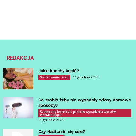
REDAKCJA
Jakie konchy kupić?
11 grudnia 2025
Świecowanie uszu
Co zrobić żeby nie wypadały włosy domowe
sposoby?
Szampony lecznicze, przeciw wypadaniu włosów,
wzmacniające
11 grudnia 2025
Czy Halitomin się ssie?