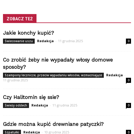
ZOBACZ TEŻ
Jakie konchy kupić?
Redakcja
-
11 grudnia 2025
Świecowanie uszu
0
Co zrobić żeby nie wypadały włosy domowe
sposoby?
Redakcja
-
Szampony lecznicze, przeciw wypadaniu włosów, wzmacniające
11 grudnia 2025
0
Czy Halitomin się ssie?
Redakcja
-
11 grudnia 2025
Świeży oddech
0
Gdzie można kupić drewniane patyczki?
Redakcja
-
10 grudnia 2025
Szpatułki
0