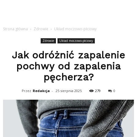
Strona główna
Zdrowie
Układ moczowo-płciowy
Zdrowie
Układ moczowo-płciowy
Jak odróżnić zapalenie
pochwy od zapalenia
pęcherza?
Przez
Redakcja
-
25 sierpnia 2025
279
0