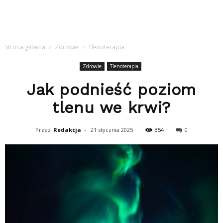
Strona główna
Zdrowie
Tlenoterapia
Zdrowie
Tlenoterapia
Jak podnieść poziom
tlenu we krwi?
Przez
Redakcja
-
21 stycznia 2025
354
0