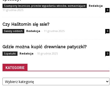
Redakcja
-
Szampony lecznicze, przeciw wypadaniu włosów, wzmacniające
11 grudnia 2025
0
Czy Halitomin się ssie?
Redakcja
-
11 grudnia 2025
Świeży oddech
0
Gdzie można kupić drewniane patyczki?
Redakcja
-
10 grudnia 2025
Szpatułki
0
KATEGORIE
Kategorie