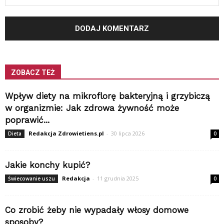
ZOBACZ TEŻ
Wpływ diety na mikroflorę bakteryjną i grzybiczą
w organizmie: Jak zdrowa żywność może
poprawić...
Redakcja Zdrowietiens.pl
-
30 lipca 2026
Dieta
0
Jakie konchy kupić?
Redakcja
-
11 grudnia 2025
Świecowanie uszu
0
Co zrobić żeby nie wypadały włosy domowe
sposoby?