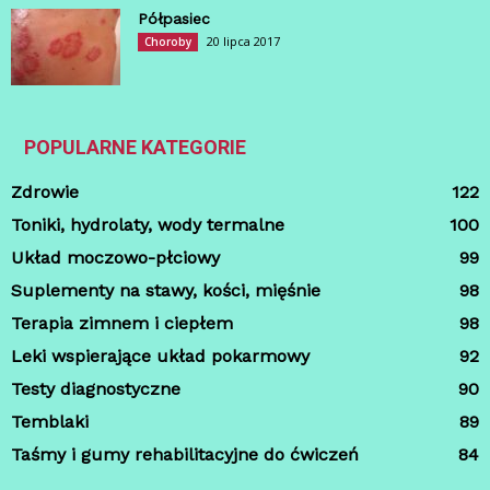
Półpasiec
20 lipca 2017
Choroby
POPULARNE KATEGORIE
Zdrowie
122
Toniki, hydrolaty, wody termalne
100
Układ moczowo-płciowy
99
Suplementy na stawy, kości, mięśnie
98
Terapia zimnem i ciepłem
98
Leki wspierające układ pokarmowy
92
Testy diagnostyczne
90
Temblaki
89
Taśmy i gumy rehabilitacyjne do ćwiczeń
84