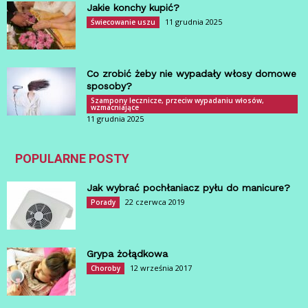
Jakie konchy kupić?
11 grudnia 2025
Świecowanie uszu
Co zrobić żeby nie wypadały włosy domowe
sposoby?
Szampony lecznicze, przeciw wypadaniu włosów,
wzmacniające
11 grudnia 2025
POPULARNE POSTY
Jak wybrać pochłaniacz pyłu do manicure?
22 czerwca 2019
Porady
Grypa żołądkowa
12 września 2017
Choroby