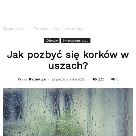
Strona główna
Zdrowie
Świecowanie uszu
Zdrowie
Świecowanie uszu
Jak pozbyć się korków w
uszach?
Przez
Redakcja
-
22 października 2025
222
0