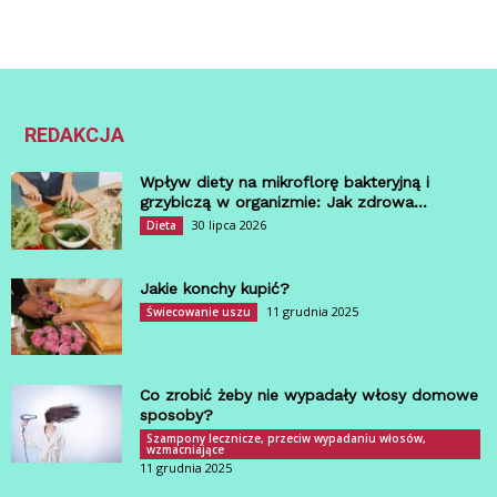
REDAKCJA
Wpływ diety na mikroflorę bakteryjną i
grzybiczą w organizmie: Jak zdrowa...
30 lipca 2026
Dieta
Jakie konchy kupić?
11 grudnia 2025
Świecowanie uszu
Co zrobić żeby nie wypadały włosy domowe
sposoby?
Szampony lecznicze, przeciw wypadaniu włosów,
wzmacniające
11 grudnia 2025