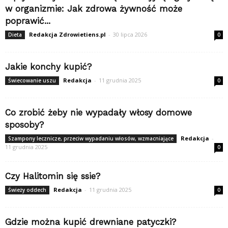
w organizmie: Jak zdrowa żywność może
poprawić...
Redakcja Zdrowietiens.pl
-
30 lipca 2026
Dieta
0
Jakie konchy kupić?
Redakcja
-
11 grudnia 2025
Świecowanie uszu
0
Co zrobić żeby nie wypadały włosy domowe
sposoby?
Redakcja
-
Szampony lecznicze, przeciw wypadaniu włosów, wzmacniające
11 grudnia 2025
0
Czy Halitomin się ssie?
Redakcja
-
11 grudnia 2025
Świeży oddech
0
Gdzie można kupić drewniane patyczki?