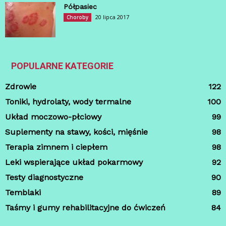
Półpasiec
20 lipca 2017
Choroby
POPULARNE KATEGORIE
Zdrowie
122
Toniki, hydrolaty, wody termalne
100
Układ moczowo-płciowy
99
Suplementy na stawy, kości, mięśnie
98
Terapia zimnem i ciepłem
98
Leki wspierające układ pokarmowy
92
Testy diagnostyczne
90
Temblaki
89
Taśmy i gumy rehabilitacyjne do ćwiczeń
84