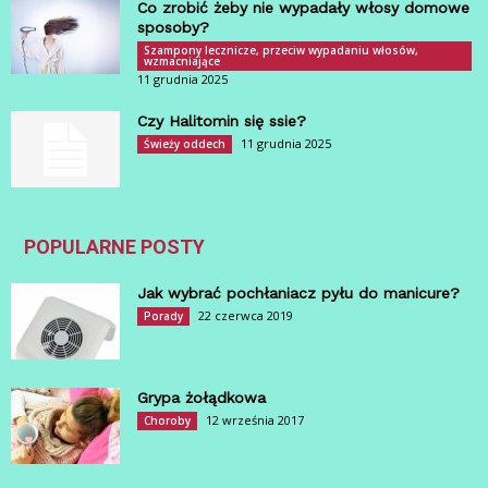
Co zrobić żeby nie wypadały włosy domowe
sposoby?
Szampony lecznicze, przeciw wypadaniu włosów,
wzmacniające
11 grudnia 2025
Czy Halitomin się ssie?
11 grudnia 2025
Świeży oddech
POPULARNE POSTY
Jak wybrać pochłaniacz pyłu do manicure?
22 czerwca 2019
Porady
Grypa żołądkowa
12 września 2017
Choroby