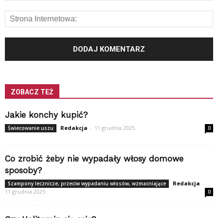
ZOBACZ TEŻ
Jakie konchy kupić?
Redakcja
-
11 grudnia 2025
Świecowanie uszu
0
Co zrobić żeby nie wypadały włosy domowe
sposoby?
Redakcja
-
Szampony lecznicze, przeciw wypadaniu włosów, wzmacniające
11 grudnia 2025
0