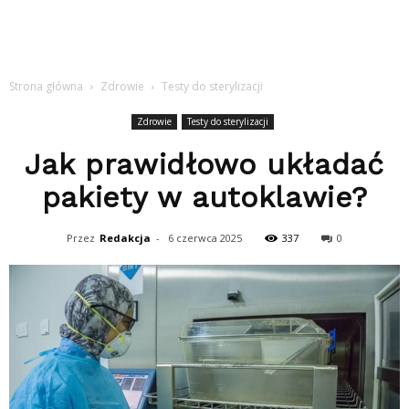
Strona główna
Zdrowie
Testy do sterylizacji
Zdrowie
Testy do sterylizacji
Jak prawidłowo układać
pakiety w autoklawie?
Przez
Redakcja
-
6 czerwca 2025
337
0