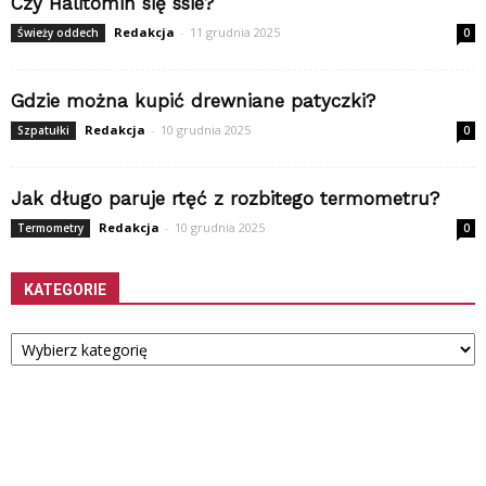
Czy Halitomin się ssie?
Redakcja
-
11 grudnia 2025
Świeży oddech
0
Gdzie można kupić drewniane patyczki?
Redakcja
-
10 grudnia 2025
Szpatułki
0
Jak długo paruje rtęć z rozbitego termometru?
Redakcja
-
10 grudnia 2025
Termometry
0
KATEGORIE
Kategorie