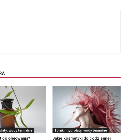
RA
olaty, wody termalne
Toniki, hydrolaty, wody termalne
at do olejowania?
Jakie kosmetyki do codziennej