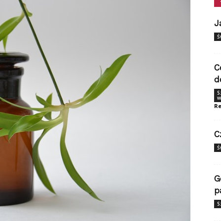
J
Ś
C
d
S
w
Re
C
Ś
G
p
S