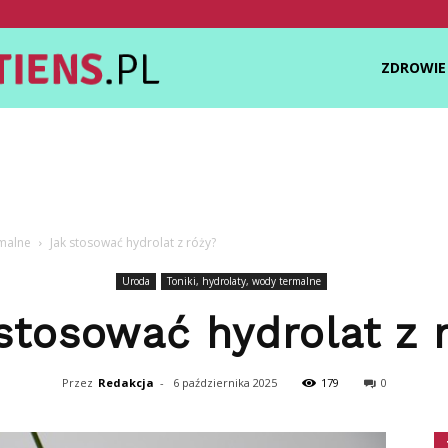
Zdrowietiens.pl
ZDROWIE
rmalne
Jak stosować hydrolat z róży?
Uroda
Toniki, hydrolaty, wody termalne
stosować hydrolat z 
Przez
Redakcja
-
6 października 2025
179
0