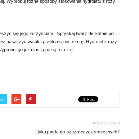
nej. Wypróbuj różne sposoby stosowania hydrolatu z róży i
eszyć się jego korzyściami! Spryskaj twarz delikatnie po
eż nasączyć wacik i przetrzeć nim skórę. Hydrolat z róży
ypróbuj go już dziś i poczuj różnicę!
ter
Następny artykuł
Jaka pasta do szczoteczek sonicznych?