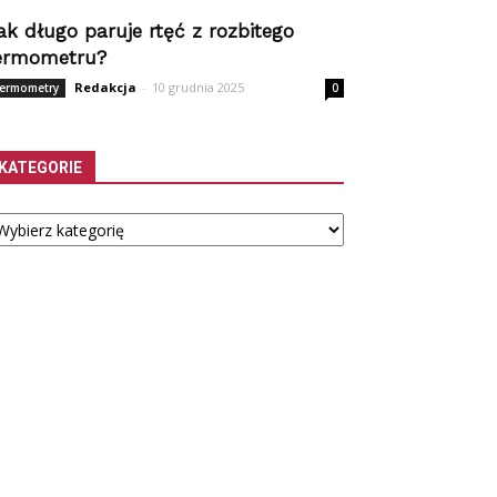
ak długo paruje rtęć z rozbitego
ermometru?
Redakcja
-
10 grudnia 2025
ermometry
0
KATEGORIE
tegorie