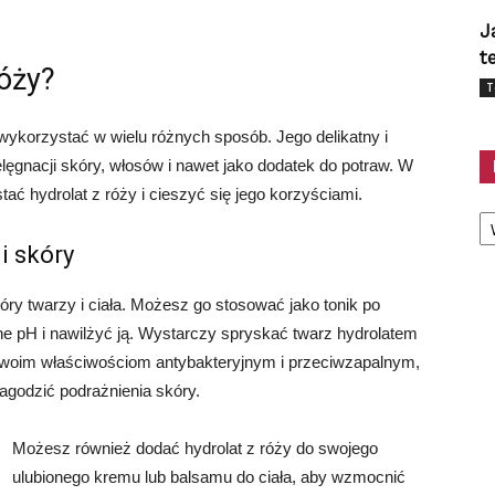
J
t
róży?
T
 wykorzystać w wielu różnych sposób. Jego delikatny i
elęgnacji skóry, włosów i nawet jako dodatek do potraw. W
tać hydrolat z róży i cieszyć się jego korzyściami.
Ka
i skóry
kóry twarzy i ciała. Możesz go stosować jako tonik po
lne pH i nawilżyć ją. Wystarczy spryskać twarz hydrolatem
i swoim właściwościom antybakteryjnym i przeciwzapalnym,
łagodzić podrażnienia skóry.
Możesz również dodać hydrolat z róży do swojego
ulubionego kremu lub balsamu do ciała, aby wzmocnić