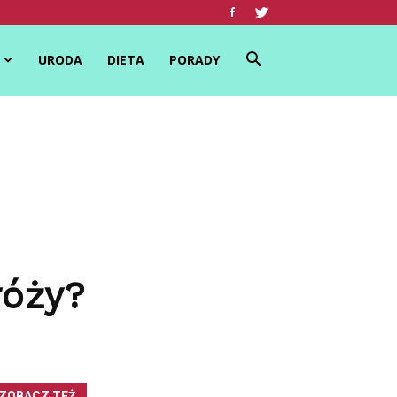
URODA
DIETA
PORADY
róży?
ZOBACZ TEŻ