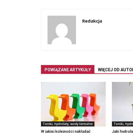
Redakcja
POWIĄZANE ARTYKUŁY
WIĘCEJ OD AUTO
Toniki, hydrolaty, wody termalne
Toniki, hydr
W jakiej kolejności nakładać
Jaki hydrol