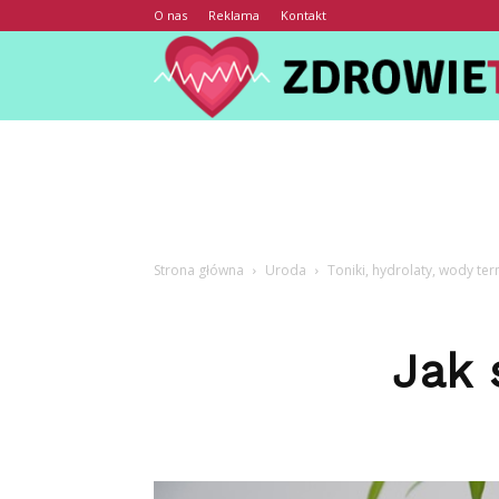
O nas
Reklama
Kontakt
Strona główna
Uroda
Toniki, hydrolaty, wody te
Jak 