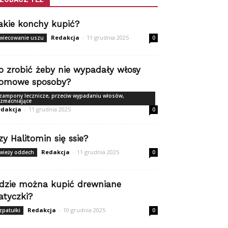
akie konchy kupić?
Redakcja
-
11 grudnia 2025
wiecowanie uszu
0
o zrobić żeby nie wypadały włosy
omowe sposoby?
zampony lecznicze, przeciw wypadaniu włosów,
zmacniające
dakcja
-
11 grudnia 2025
0
zy Halitomin się ssie?
Redakcja
-
11 grudnia 2025
wieży oddech
0
dzie można kupić drewniane
atyczki?
Redakcja
-
10 grudnia 2025
zpatułki
0