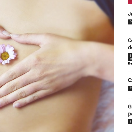
J
Ś
C
d
S
w
Re
C
Ś
G
p
S