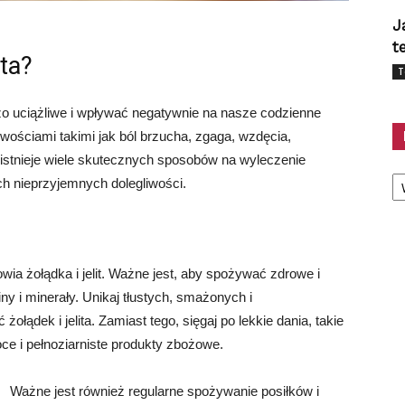
J
t
ita?
T
zo uciążliwe i wpływać negatywnie na nasze codzienne
iwościami takimi jak ból brzucha, zgaga, wzdęcia,
 istnieje wiele skutecznych sposobów na wyleczenie
Ka
ych nieprzyjemnych dolegliwości.
ia żołądka i jelit. Ważne jest, aby spożywać zdrowe i
ny i minerały. Unikaj tłustych, smażonych i
łądek i jelita. Zamiast tego, sięgaj po lekkie dania, takie
e i pełnoziarniste produkty zbożowe.
Ważne jest również regularne spożywanie posiłków i