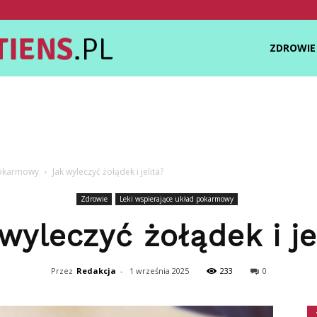
Zdrowietiens.pl
ZDROWIE
pokarmowy
Jak wyleczyć żołądek i jelita?
Zdrowie
Leki wspierające układ pokarmowy
wyleczyć żołądek i je
Przez
Redakcja
-
1 września 2025
233
0