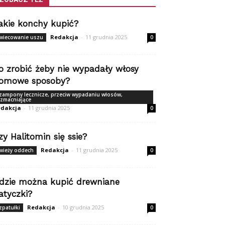
akie konchy kupić?
Redakcja
-
11 grudnia 2025
wiecowanie uszu
0
o zrobić żeby nie wypadały włosy
omowe sposoby?
zampony lecznicze, przeciw wypadaniu włosów,
zmacniające
dakcja
-
11 grudnia 2025
0
zy Halitomin się ssie?
Redakcja
-
11 grudnia 2025
wieży oddech
0
dzie można kupić drewniane
atyczki?
Redakcja
-
10 grudnia 2025
zpatułki
0