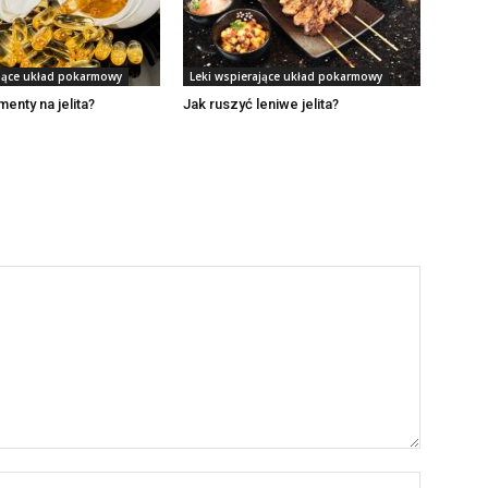
ające układ pokarmowy
Leki wspierające układ pokarmowy
enty na jelita?
Jak ruszyć leniwe jelita?