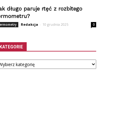
ak długo paruje rtęć z rozbitego
ermometru?
Redakcja
-
10 grudnia 2025
ermometry
0
KATEGORIE
tegorie