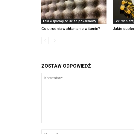
Leki wspierające układ pokarmowy
Leki wspier
Co utrudnia wchłanianie witamin?
Jakie suplem
ZOSTAW ODPOWIEDŹ