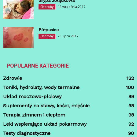
Grypa żołądkowa
12 września 2017
Choroby
Półpasiec
20 lipca 2017
Choroby
POPULARNE KATEGORIE
Zdrowie
122
Toniki, hydrolaty, wody termalne
100
Układ moczowo-płciowy
99
Suplementy na stawy, kości, mięśnie
98
Terapia zimnem i ciepłem
98
Leki wspierające układ pokarmowy
92
Testy diagnostyczne
90