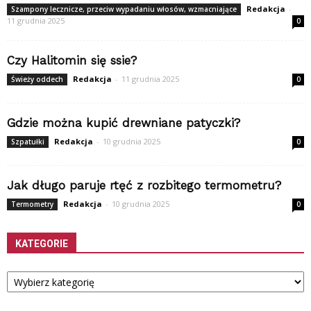
Redakcja
-
Szampony lecznicze, przeciw wypadaniu włosów, wzmacniające
11 grudnia 2025
0
Czy Halitomin się ssie?
Redakcja
-
11 grudnia 2025
Świeży oddech
0
Gdzie można kupić drewniane patyczki?
Redakcja
-
10 grudnia 2025
Szpatułki
0
Jak długo paruje rtęć z rozbitego termometru?
Redakcja
-
10 grudnia 2025
Termometry
0
KATEGORIE
Kategorie