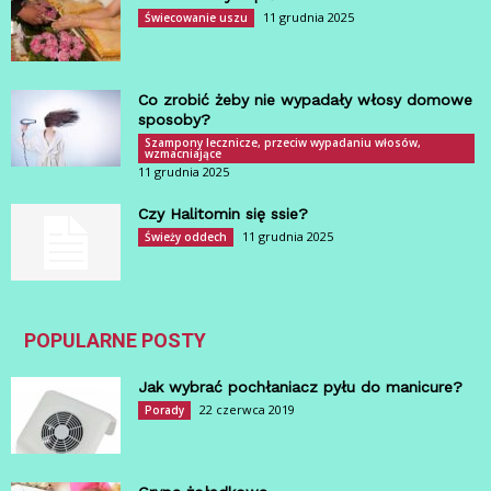
11 grudnia 2025
Świecowanie uszu
Co zrobić żeby nie wypadały włosy domowe
sposoby?
Szampony lecznicze, przeciw wypadaniu włosów,
wzmacniające
11 grudnia 2025
Czy Halitomin się ssie?
11 grudnia 2025
Świeży oddech
POPULARNE POSTY
Jak wybrać pochłaniacz pyłu do manicure?
22 czerwca 2019
Porady