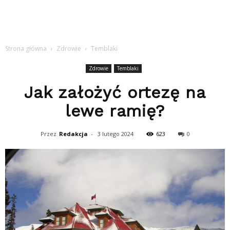
Strona główna
Zdrowie
Temblaki
Zdrowie
Temblaki
Jak założyć ortezę na
lewe ramię?
Przez
Redakcja
-
3 lutego 2024
623
0