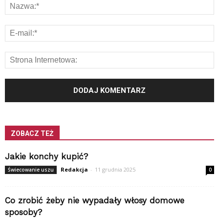
ZOBACZ TEŻ
Jakie konchy kupić?
Redakcja
-
11 grudnia 2025
Świecowanie uszu
0
Co zrobić żeby nie wypadały włosy domowe
sposoby?