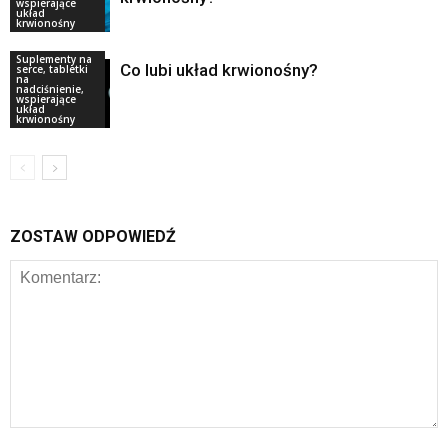
wspierające
układ
krwionośny
Suplementy na
Co lubi układ krwionośny?
serce, tabletki
na
nadciśnienie,
wspierające
układ
krwionośny
ZOSTAW ODPOWIEDŹ