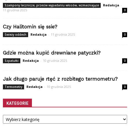
Redakcja
-
Szampony lecznicze, przeciw wypadaniu włosów, wzmacniające
11 grudnia 2025
0
Czy Halitomin się ssie?
Redakcja
-
11 grudnia 2025
Świeży oddech
0
Gdzie można kupić drewniane patyczki?
Redakcja
-
10 grudnia 2025
Szpatułki
0
Jak długo paruje rtęć z rozbitego termometru?
Redakcja
-
10 grudnia 2025
Termometry
0
KATEGORIE
Kategorie