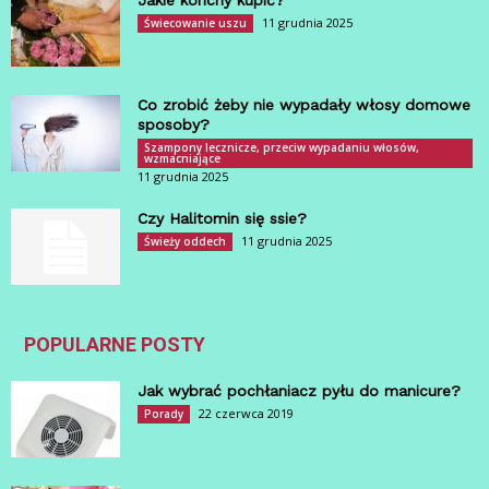
Jakie konchy kupić?
11 grudnia 2025
Świecowanie uszu
Co zrobić żeby nie wypadały włosy domowe
sposoby?
Szampony lecznicze, przeciw wypadaniu włosów,
wzmacniające
11 grudnia 2025
Czy Halitomin się ssie?
11 grudnia 2025
Świeży oddech
POPULARNE POSTY
Jak wybrać pochłaniacz pyłu do manicure?
22 czerwca 2019
Porady