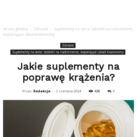
Strona główna
Zdrowie
Suplementy na serce, tabletki na nadciśnienie,
wspierające układ krwionośny
Zdrowie
Suplementy na serce, tabletki na nadciśnienie, wspierające układ krwionośny
Jakie suplementy na
poprawę krążenia?
Przez
Redakcja
-
2 czerwca 2024
438
0