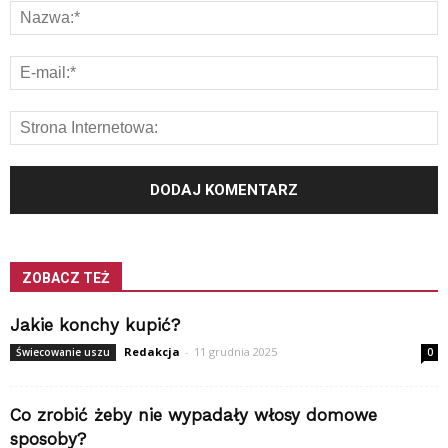
ZOBACZ TEŻ
Jakie konchy kupić?
Redakcja
-
11 grudnia 2025
Świecowanie uszu
0
Co zrobić żeby nie wypadały włosy domowe
sposoby?