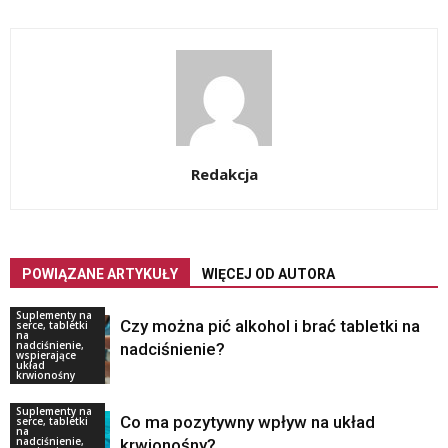
Redakcja
POWIĄZANE ARTYKUŁY
WIĘCEJ OD AUTORA
Suplementy na
Czy można pić alkohol i brać tabletki na
serce, tabletki
na
nadciśnienie,
nadciśnienie?
wspierające
układ
krwionośny
Suplementy na
Co ma pozytywny wpływ na układ
serce, tabletki
na
nadciśnienie,
krwionośny?