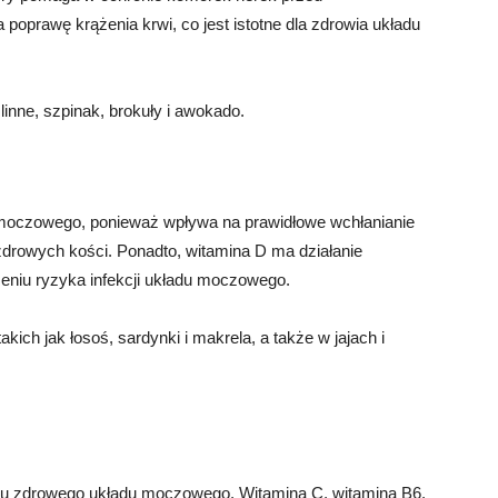
poprawę krążenia krwi, co jest istotne dla zdrowia układu
ślinne, szpinak, brokuły i awokado.
 moczowego, ponieważ wpływa na prawidłowe wchłanianie
a zdrowych kości. Ponadto, witamina D ma działanie
eniu ryzyka infekcji układu moczowego.
ich jak łosoś, sardynki i makrela, a także w jajach i
iu zdrowego układu moczowego. Witamina C, witamina B6,