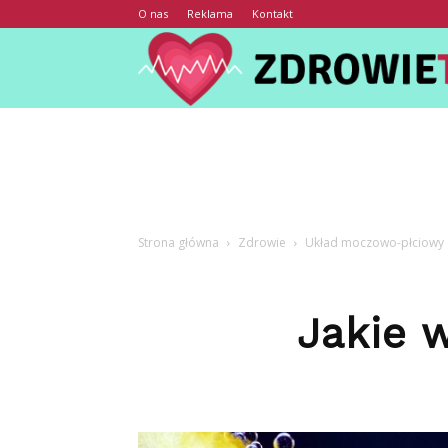
O nas
Reklama
Kontakt
Strona główna
Zdrowie
Układ moczowo-płciowy
Jakie 