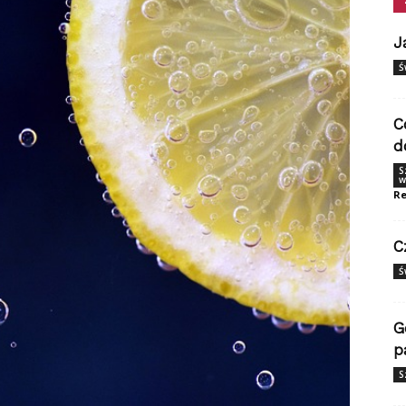
J
Ś
C
d
S
w
Re
C
Ś
G
p
S