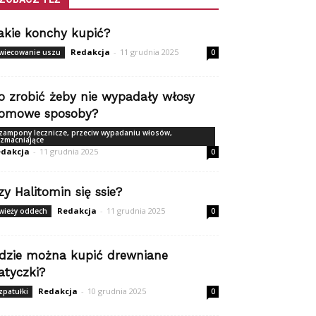
akie konchy kupić?
Redakcja
-
11 grudnia 2025
wiecowanie uszu
0
o zrobić żeby nie wypadały włosy
omowe sposoby?
zampony lecznicze, przeciw wypadaniu włosów,
zmacniające
dakcja
-
11 grudnia 2025
0
zy Halitomin się ssie?
Redakcja
-
11 grudnia 2025
wieży oddech
0
dzie można kupić drewniane
atyczki?
Redakcja
-
10 grudnia 2025
zpatułki
0