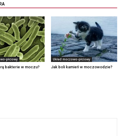
RA
wo-płciowy
Układ moczowo-płciowy
orą bakterie w moczu?
Jak boli kamień w moczowodzie?