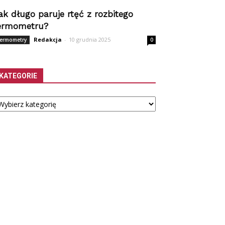
ak długo paruje rtęć z rozbitego
ermometru?
Redakcja
-
10 grudnia 2025
ermometry
0
KATEGORIE
tegorie