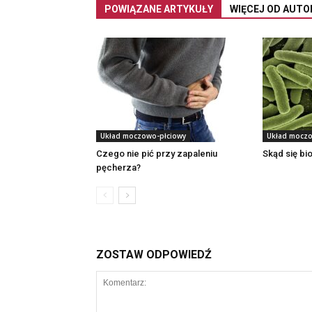
POWIĄZANE ARTYKUŁY
WIĘCEJ OD AUTO
Układ moczowo-płciowy
Układ moczo
Czego nie pić przy zapaleniu
Skąd się bi
pęcherza?
ZOSTAW ODPOWIEDŹ