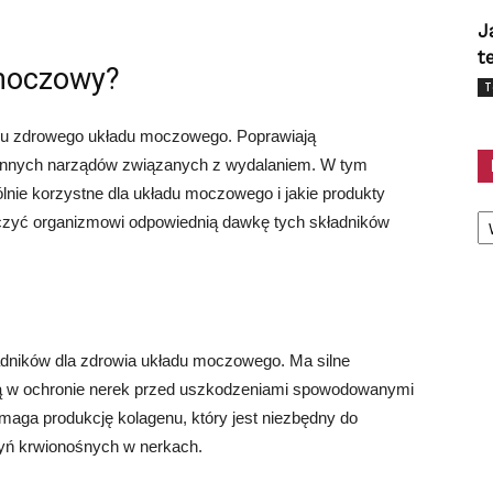
J
t
 moczowy?
T
iu zdrowego układu moczowego. Poprawiają
 innych narządów związanych z wydalaniem. W tym
ólnie korzystne dla układu moczowego i jakie produkty
Ka
rczyć organizmowi odpowiednią dawkę tych składników
adników dla zdrowia układu moczowego. Ma silne
ają w ochronie nerek przed uszkodzeniami spowodowanymi
maga produkcję kolagenu, który jest niezbędny do
yń krwionośnych w nerkach.