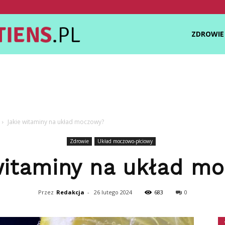
Zdrowietiens.pl
ZDROWIE
Jakie witaminy na układ moczowy?
Zdrowie
Układ moczowo-płciowy
witaminy na układ m
Przez
Redakcja
-
26 lutego 2024
683
0