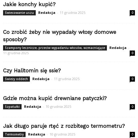
Jakie konchy kupić?
Redakcja
-
11 grudnia 2025
Świecowanie uszu
0
Co zrobić żeby nie wypadały włosy domowe
sposoby?
Redakcja
-
Szampony lecznicze, przeciw wypadaniu włosów, wzmacniające
11 grudnia 2025
0
Czy Halitomin się ssie?
Redakcja
-
11 grudnia 2025
Świeży oddech
0
Gdzie można kupić drewniane patyczki?
Redakcja
-
10 grudnia 2025
Szpatułki
0
Jak długo paruje rtęć z rozbitego termometru?
Redakcja
-
10 grudnia 2025
Termometry
0