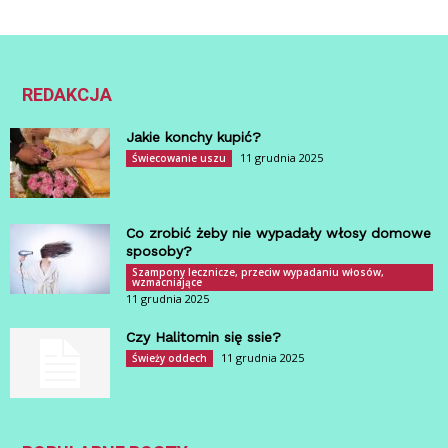
REDAKCJA
Jakie konchy kupić?
11 grudnia 2025
Świecowanie uszu
Co zrobić żeby nie wypadały włosy domowe
sposoby?
Szampony lecznicze, przeciw wypadaniu włosów,
wzmacniające
11 grudnia 2025
Czy Halitomin się ssie?
11 grudnia 2025
Świeży oddech