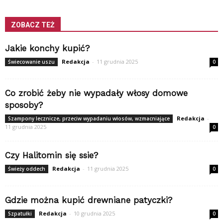
ZOBACZ TEŻ
Jakie konchy kupić?
Redakcja
-
11 grudnia 2025
Świecowanie uszu
0
Co zrobić żeby nie wypadały włosy domowe
sposoby?
Redakcja
-
Szampony lecznicze, przeciw wypadaniu włosów, wzmacniające
11 grudnia 2025
0
Czy Halitomin się ssie?
Redakcja
-
11 grudnia 2025
Świeży oddech
0
Gdzie można kupić drewniane patyczki?
Redakcja
-
10 grudnia 2025
Szpatułki
0