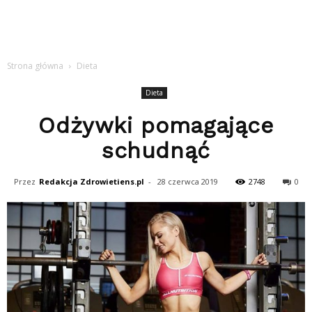
Strona główna
Dieta
Dieta
Odżywki pomagające
schudnąć
Przez
Redakcja Zdrowietiens.pl
-
28 czerwca 2019
2748
0