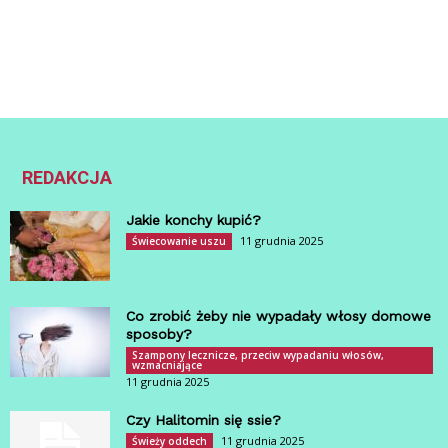
REDAKCJA
Jakie konchy kupić?
11 grudnia 2025
Świecowanie uszu
Co zrobić żeby nie wypadały włosy domowe
sposoby?
Szampony lecznicze, przeciw wypadaniu włosów,
wzmacniające
11 grudnia 2025
Czy Halitomin się ssie?
11 grudnia 2025
Świeży oddech