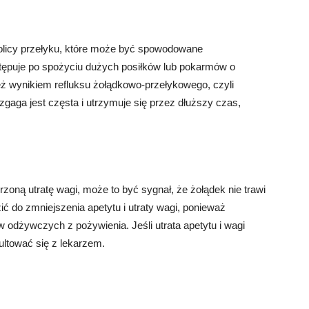
kolicy przełyku, które może być spowodowane
tępuje po spożyciu dużych posiłków lub pokarmów o
eż wynikiem refluksu żołądkowo-przełykowego, czyli
i zgaga jest częsta i utrzymuje się przez dłuższy czas,
rzoną utratę wagi, może to być sygnał, że żołądek nie trawi
 do zmniejszenia apetytu i utraty wagi, ponieważ
w odżywczych z pożywienia. Jeśli utrata apetytu i wagi
ultować się z lekarzem.