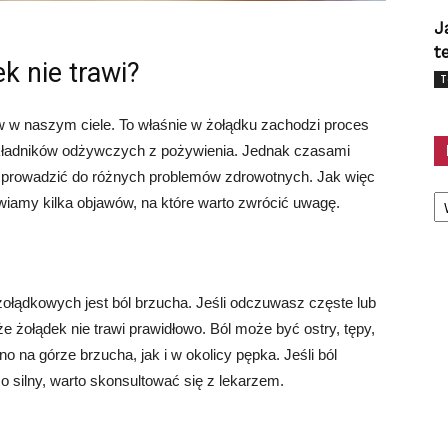
J
t
k nie trawi?
T
w w naszym ciele. To właśnie w żołądku zachodzi proces
składników odżywczych z pożywienia. Jednak czasami
e prowadzić do różnych problemów zdrowotnych. Jak więc
Ka
awiamy kilka objawów, na które warto zwrócić uwagę.
łądkowych jest ból brzucha. Jeśli odczuwasz częste lub
e żołądek nie trawi prawidłowo. Ból może być ostry, tępy,
 na górze brzucha, jak i w okolicy pępka. Jeśli ból
zo silny, warto skonsultować się z lekarzem.