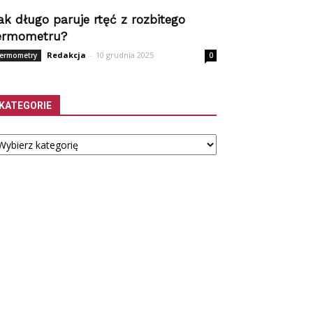
ak długo paruje rtęć z rozbitego
ermometru?
Redakcja
-
10 grudnia 2025
ermometry
0
KATEGORIE
tegorie