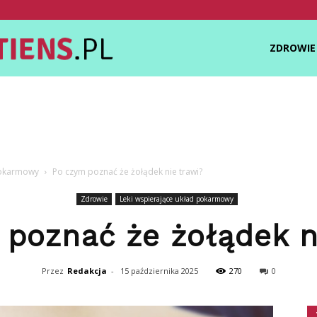
Zdrowietiens.pl
ZDROWIE
pokarmowy
Po czym poznać że żołądek nie trawi?
Zdrowie
Leki wspierające układ pokarmowy
poznać że żołądek n
Przez
Redakcja
-
15 października 2025
270
0