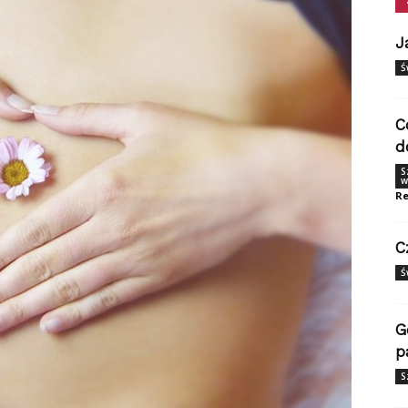
J
Ś
C
d
S
w
Re
C
Ś
G
p
S