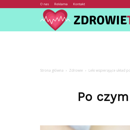
O nas
Reklama
Kontakt
Strona główna
Zdrowie
Leki wspierające układ 
Po czym 