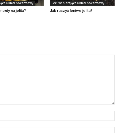
ające układ pokarmowy
Leki wspierające układ pokarmowy
enty na jelita?
Jak ruszyć leniwe jelita?