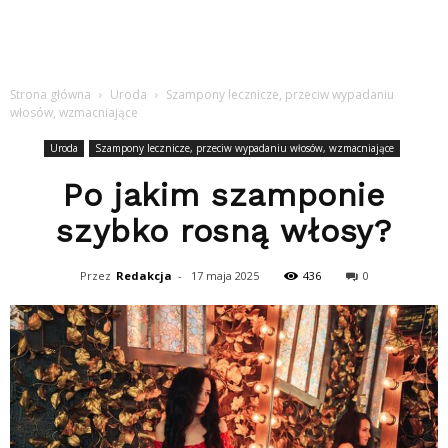
Strona główna
Uroda
Szampony lecznicze, przeciw wypadaniu
włosów, wzmacniające
Uroda
Szampony lecznicze, przeciw wypadaniu włosów, wzmacniające
Po jakim szamponie
szybko rosną włosy?
Przez
Redakcja
-
17 maja 2025
436
0