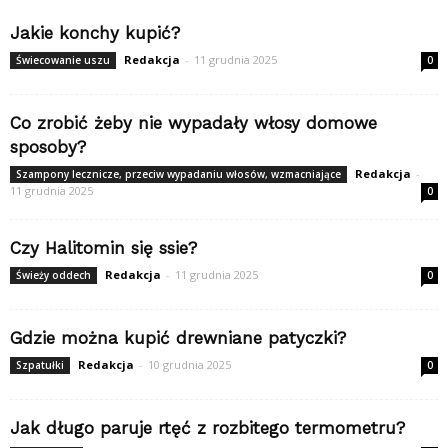
Jakie konchy kupić?
Redakcja
-
11 grudnia 2025
Świecowanie uszu
0
Co zrobić żeby nie wypadały włosy domowe
sposoby?
Redakcja
-
Szampony lecznicze, przeciw wypadaniu włosów, wzmacniające
11 grudnia 2025
0
Czy Halitomin się ssie?
Redakcja
-
11 grudnia 2025
Świeży oddech
0
Gdzie można kupić drewniane patyczki?
Redakcja
-
10 grudnia 2025
Szpatułki
0
Jak długo paruje rtęć z rozbitego termometru?