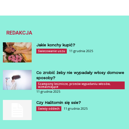
REDAKCJA
Jakie konchy kupić?
11 grudnia 2025
Świecowanie uszu
Co zrobić żeby nie wypadały włosy domowe
sposoby?
Szampony lecznicze, przeciw wypadaniu włosów,
wzmacniające
11 grudnia 2025
Czy Halitomin się ssie?
11 grudnia 2025
Świeży oddech