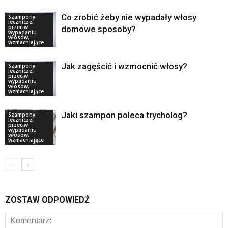
Co zrobić żeby nie wypadały włosy
Szampony
lecznicze,
przeciw
domowe sposoby?
wypadaniu
włosów,
wzmacniające
Jak zagęścić i wzmocnić włosy?
Szampony
lecznicze,
przeciw
wypadaniu
włosów,
wzmacniające
Jaki szampon poleca trycholog?
Szampony
lecznicze,
przeciw
wypadaniu
włosów,
wzmacniające
ZOSTAW ODPOWIEDŹ