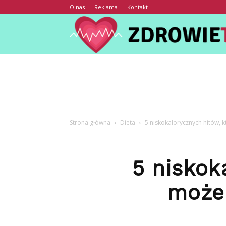
O nas
Reklama
Kontakt
Strona główna
Dieta
5 niskokalorycznych hitów, 
5 niskok
może 