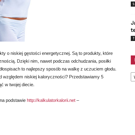
S
J
t
T
y o niskiej gęstości energetycznej. Są to produkty, które
znością. Dzięki nim, nawet podczas odchudzania, posiłki
dłospisach to najlepszy sposób na walkę z uczuciem głodu.
Ka
d względem niskiej kaloryczności? Przedstawiamy 5
ć w twojej diecie.
 na podstawie
http://kalkulatorkalorii.net
–