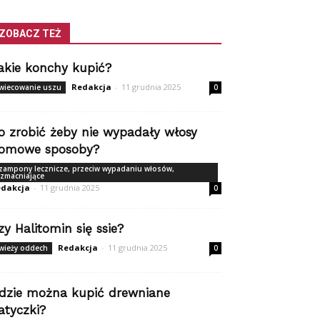
ZOBACZ TEŻ
akie konchy kupić?
Redakcja
-
11 grudnia 2025
wiecowanie uszu
0
o zrobić żeby nie wypadały włosy
omowe sposoby?
zampony lecznicze, przeciw wypadaniu włosów,
zmacniające
dakcja
-
11 grudnia 2025
0
zy Halitomin się ssie?
Redakcja
-
11 grudnia 2025
wieży oddech
0
dzie można kupić drewniane
atyczki?