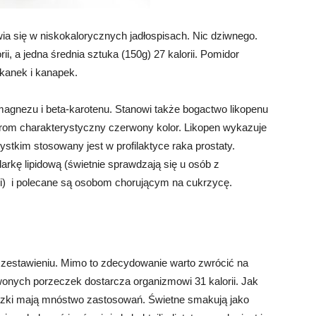
ia się w niskokalorycznych jadłospisach. Nic dziwnego.
i, a jedna średnia sztuka (150g) 27 kalorii. Pomidor
iekanek i kanapek.
agnezu i beta-karotenu. Stanowi także bogactwo likopenu
rom charakterystyczny czerwony kolor. Likopen wykazuje
tkim stosowany jest w profilaktyce raka prostaty.
rkę lipidową (świetnie sprawdzają się u osób z
) i polecane są osobom chorującym na cukrzycę.
m zestawieniu. Mimo to zdecydowanie warto zwrócić na
rwonych porzeczek dostarcza organizmowi 31 kalorii. Jak
zki mają mnóstwo zastosowań. Świetne smakują jako