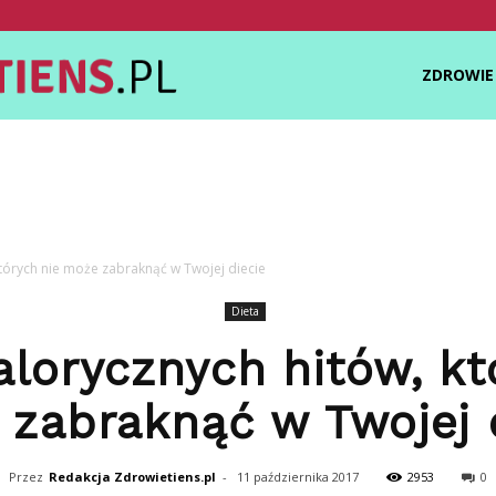
Zdrowietiens.pl
ZDROWIE
których nie może zabraknąć w Twojej diecie
Dieta
alorycznych hitów, kt
zabraknąć w Twojej 
Przez
Redakcja Zdrowietiens.pl
-
11 października 2017
2953
0