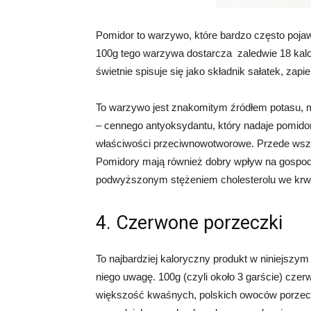
Pomidor to warzywo, które bardzo często pojaw
100g tego warzywa dostarcza zaledwie 18 kalori
świetnie spisuje się jako składnik sałatek, zap
To warzywo jest znakomitym źródłem potasu, m
– cennego antyoksydantu, który nadaje pomido
właściwości przeciwnowotworowe. Przede wszys
Pomidory mają również dobry wpływ na gospoda
podwyższonym stężeniem cholesterolu we krwi
4. Czerwone porzeczki
To najbardziej kaloryczny produkt w niniejszy
niego uwagę. 100g (czyli około 3 garście) cze
większość kwaśnych, polskich owoców porzec