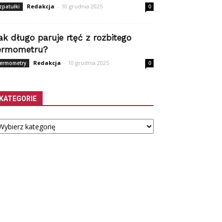
Redakcja
-
10 grudnia 2025
zpatułki
0
ak długo paruje rtęć z rozbitego
ermometru?
Redakcja
-
10 grudnia 2025
ermometry
0
KATEGORIE
tegorie