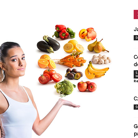
J
Ś
C
d
S
w
Re
C
Ś
G
p