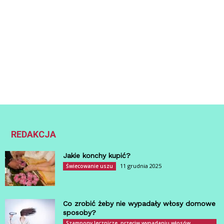
REDAKCJA
Jakie konchy kupić?
11 grudnia 2025
Świecowanie uszu
Co zrobić żeby nie wypadały włosy domowe
sposoby?
Szampony lecznicze, przeciw wypadaniu włosów,