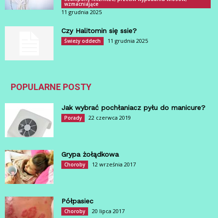
wzmacniające
11 grudnia 2025
Czy Halitomin się ssie?
11 grudnia 2025
Świeży oddech
POPULARNE POSTY
Jak wybrać pochłaniacz pyłu do manicure?
22 czerwca 2019
Porady
Grypa żołądkowa
12 września 2017
Choroby
Półpasiec
20 lipca 2017
Choroby