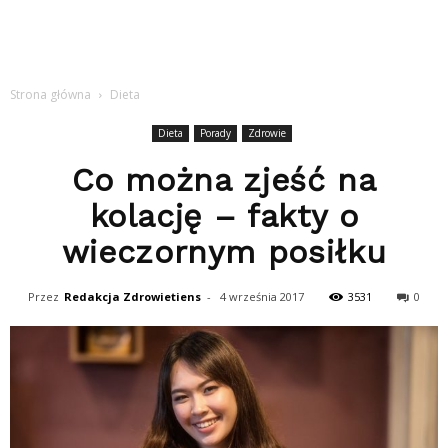
Strona główna
Dieta
Dieta
Porady
Zdrowie
Co można zjeść na
kolację – fakty o
wieczornym posiłku
Przez
Redakcja Zdrowietiens
-
4 września 2017
3531
0