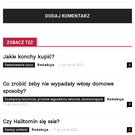
ZOBACZ TEŻ
Jakie konchy kupić?
Redakcja
-
11 grudnia 2025
Świecowanie uszu
0
Co zrobić żeby nie wypadały włosy domowe
sposoby?
Redakcja
-
Szampony lecznicze, przeciw wypadaniu włosów, wzmacniające
11 grudnia 2025
0
Czy Halitomin się ssie?
Redakcja
-
11 grudnia 2025
Świeży oddech
0