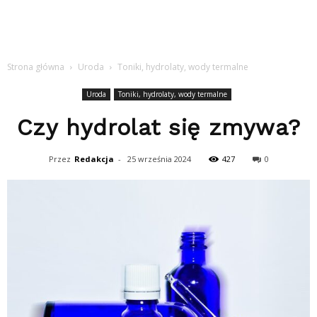
Strona główna
Uroda
Toniki, hydrolaty, wody termalne
Uroda
Toniki, hydrolaty, wody termalne
Czy hydrolat się zmywa?
Przez
Redakcja
-
25 września 2024
427
0