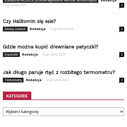
Redakcja
-
Szampony lecznicze, przeciw wypadaniu włosów, wzmacniające
11 grudnia 2025
0
Czy Halitomin się ssie?
Redakcja
-
11 grudnia 2025
Świeży oddech
0
Gdzie można kupić drewniane patyczki?
Redakcja
-
10 grudnia 2025
Szpatułki
0
Jak długo paruje rtęć z rozbitego termometru?
Redakcja
-
10 grudnia 2025
Termometry
0
KATEGORIE
Kategorie