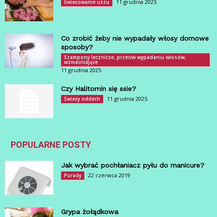
11 grudnia 2025
Świecowanie uszu
Co zrobić żeby nie wypadały włosy domowe
sposoby?
Szampony lecznicze, przeciw wypadaniu włosów,
wzmacniające
11 grudnia 2025
Czy Halitomin się ssie?
11 grudnia 2025
Świeży oddech
POPULARNE POSTY
Jak wybrać pochłaniacz pyłu do manicure?
22 czerwca 2019
Porady
Grypa żołądkowa