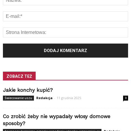
ZOBACZ TEŻ
Jakie konchy kupić?
Redakcja
-
11 grudnia 2025
Świecowanie uszu
0
Co zrobić żeby nie wypadały włosy domowe
sposoby?