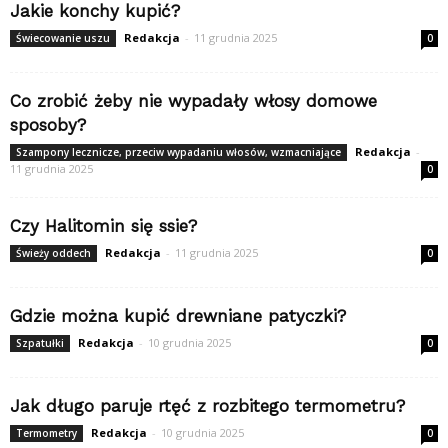
Jakie konchy kupić?
Redakcja
-
11 grudnia 2025
Świecowanie uszu
0
Co zrobić żeby nie wypadały włosy domowe
sposoby?
Redakcja
-
Szampony lecznicze, przeciw wypadaniu włosów, wzmacniające
11 grudnia 2025
0
Czy Halitomin się ssie?
Redakcja
-
11 grudnia 2025
Świeży oddech
0
Gdzie można kupić drewniane patyczki?
Redakcja
-
10 grudnia 2025
Szpatułki
0
Jak długo paruje rtęć z rozbitego termometru?
Redakcja
-
10 grudnia 2025
Termometry
0