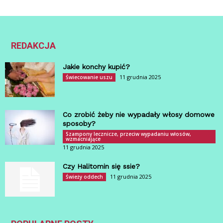
REDAKCJA
Jakie konchy kupić?
11 grudnia 2025
Świecowanie uszu
Co zrobić żeby nie wypadały włosy domowe
sposoby?
Szampony lecznicze, przeciw wypadaniu włosów,
wzmacniające
11 grudnia 2025
Czy Halitomin się ssie?
11 grudnia 2025
Świeży oddech