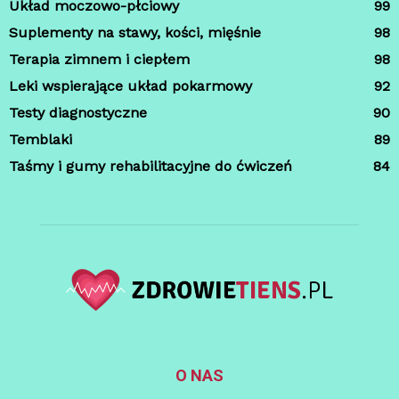
Układ moczowo-płciowy
99
Suplementy na stawy, kości, mięśnie
98
Terapia zimnem i ciepłem
98
Leki wspierające układ pokarmowy
92
Testy diagnostyczne
90
Temblaki
89
Taśmy i gumy rehabilitacyjne do ćwiczeń
84
O NAS