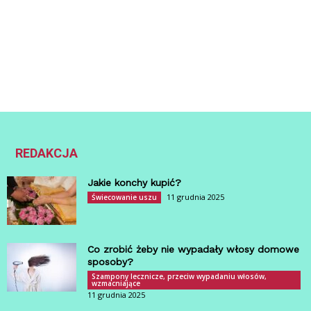
REDAKCJA
Jakie konchy kupić?
11 grudnia 2025
Świecowanie uszu
Co zrobić żeby nie wypadały włosy domowe
sposoby?
Szampony lecznicze, przeciw wypadaniu włosów,
wzmacniające
11 grudnia 2025