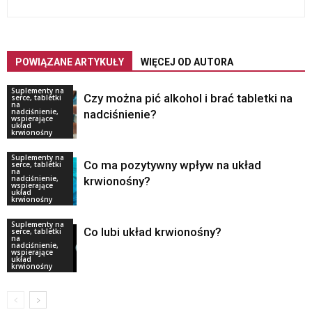
POWIĄZANE ARTYKUŁY
WIĘCEJ OD AUTORA
Suplementy na
Czy można pić alkohol i brać tabletki na
serce, tabletki
na
nadciśnienie,
nadciśnienie?
wspierające
układ
krwionośny
Suplementy na
Co ma pozytywny wpływ na układ
serce, tabletki
na
nadciśnienie,
krwionośny?
wspierające
układ
krwionośny
Suplementy na
Co lubi układ krwionośny?
serce, tabletki
na
nadciśnienie,
wspierające
układ
krwionośny