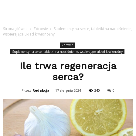
Strona główna
Zdrowie
Suplementy na serce, tabletki na nadciśnienie,
wspierające układ krwionośny
Zdrowie
Suplementy na serce, tabletki na nadciśnienie, wspierające układ krwionośny
Ile trwa regeneracja
serca?
Przez
Redakcja
-
17 sierpnia 2024
340
0