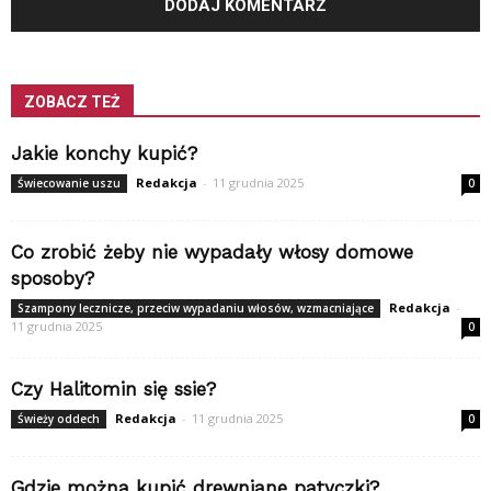
ZOBACZ TEŻ
Jakie konchy kupić?
Redakcja
-
11 grudnia 2025
Świecowanie uszu
0
Co zrobić żeby nie wypadały włosy domowe
sposoby?
Redakcja
-
Szampony lecznicze, przeciw wypadaniu włosów, wzmacniające
11 grudnia 2025
0
Czy Halitomin się ssie?
Redakcja
-
11 grudnia 2025
Świeży oddech
0
Gdzie można kupić drewniane patyczki?