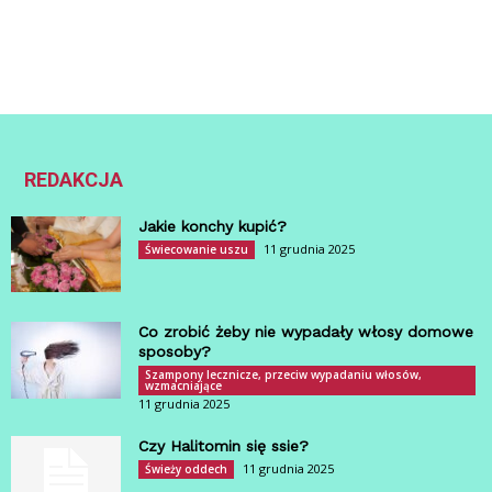
REDAKCJA
Jakie konchy kupić?
11 grudnia 2025
Świecowanie uszu
Co zrobić żeby nie wypadały włosy domowe
sposoby?
Szampony lecznicze, przeciw wypadaniu włosów,
wzmacniające
11 grudnia 2025
Czy Halitomin się ssie?
11 grudnia 2025
Świeży oddech