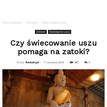
Strona główna
Zdrowie
Świecowanie uszu
Zdrowie
Świecowanie uszu
Czy świecowanie uszu
pomaga na zatoki?
Przez
Redakcja
-
17 sierpnia 2024
547
0