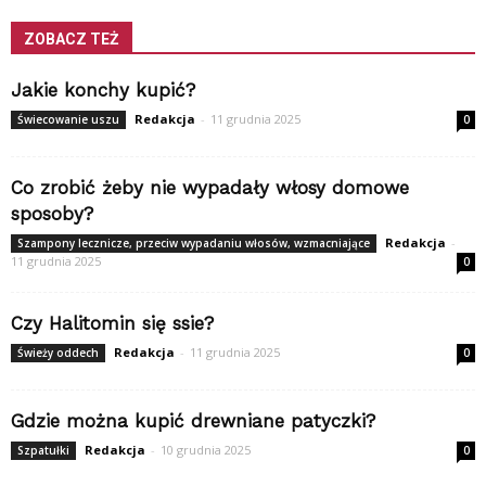
ZOBACZ TEŻ
Jakie konchy kupić?
Redakcja
-
11 grudnia 2025
Świecowanie uszu
0
Co zrobić żeby nie wypadały włosy domowe
sposoby?
Redakcja
-
Szampony lecznicze, przeciw wypadaniu włosów, wzmacniające
11 grudnia 2025
0
Czy Halitomin się ssie?
Redakcja
-
11 grudnia 2025
Świeży oddech
0
Gdzie można kupić drewniane patyczki?
Redakcja
-
10 grudnia 2025
Szpatułki
0