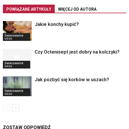
POWIĄZANE ARTYKUŁY
WIĘCEJ OD AUTORA
Jakie konchy kupić?
Świecowanie
uszu
Czy Octenisept jest dobry na kolczyki?
Świecowanie
uszu
Jak pozbyć się korków w uszach?
Świecowanie
uszu
ZOSTAW ODPOWIEDŹ