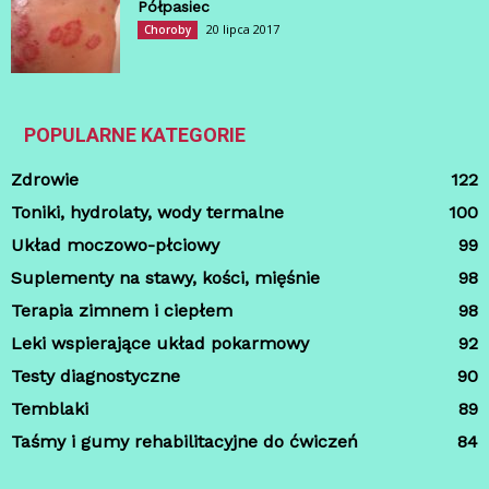
Półpasiec
20 lipca 2017
Choroby
POPULARNE KATEGORIE
Zdrowie
122
Toniki, hydrolaty, wody termalne
100
Układ moczowo-płciowy
99
Suplementy na stawy, kości, mięśnie
98
Terapia zimnem i ciepłem
98
Leki wspierające układ pokarmowy
92
Testy diagnostyczne
90
Temblaki
89
Taśmy i gumy rehabilitacyjne do ćwiczeń
84