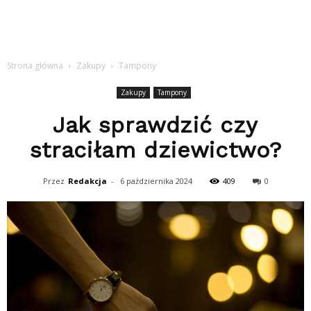
Strona główna
Zakupy
Tampony
Zakupy
Tampony
Jak sprawdzić czy
straciłam dziewictwo?
Przez
Redakcja
-
6 października 2024
409
0