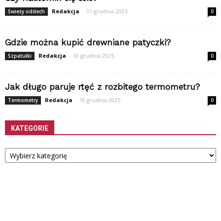
Redakcja
-
11 grudnia 2025
Świeży oddech
0
Gdzie można kupić drewniane patyczki?
Redakcja
-
10 grudnia 2025
Szpatułki
0
Jak długo paruje rtęć z rozbitego termometru?
Redakcja
-
10 grudnia 2025
Termometry
0
KATEGORIE
Kategorie