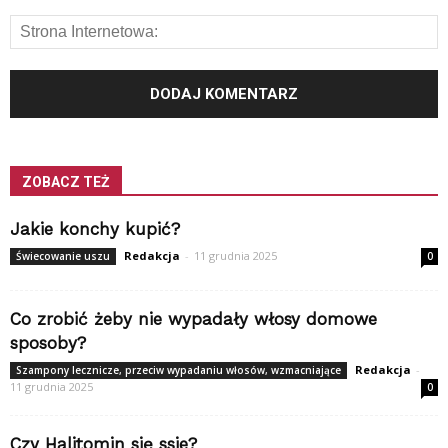
ZOBACZ TEŻ
Jakie konchy kupić?
Redakcja
-
11 grudnia 2025
Świecowanie uszu
0
Co zrobić żeby nie wypadały włosy domowe
sposoby?
Redakcja
-
Szampony lecznicze, przeciw wypadaniu włosów, wzmacniające
11 grudnia 2025
0
Czy Halitomin się ssie?