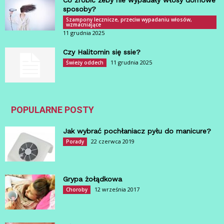
Co zrobić żeby nie wypadały włosy domowe
sposoby?
Szampony lecznicze, przeciw wypadaniu włosów,
wzmacniające
11 grudnia 2025
Czy Halitomin się ssie?
11 grudnia 2025
Świeży oddech
POPULARNE POSTY
Jak wybrać pochłaniacz pyłu do manicure?
22 czerwca 2019
Porady
Grypa żołądkowa
12 września 2017
Choroby