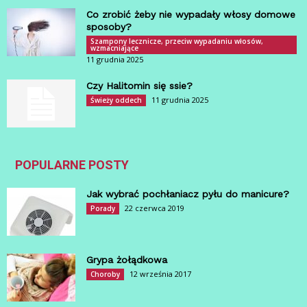
Co zrobić żeby nie wypadały włosy domowe
sposoby?
Szampony lecznicze, przeciw wypadaniu włosów,
wzmacniające
11 grudnia 2025
Czy Halitomin się ssie?
11 grudnia 2025
Świeży oddech
POPULARNE POSTY
Jak wybrać pochłaniacz pyłu do manicure?
22 czerwca 2019
Porady
Grypa żołądkowa
12 września 2017
Choroby