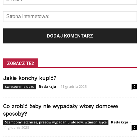
ZOBACZ TEŻ
Jakie konchy kupić?
Redakcja
-
11 grudnia 2025
Świecowanie uszu
0
Co zrobić żeby nie wypadały włosy domowe
sposoby?
Redakcja
-
Szampony lecznicze, przeciw wypadaniu włosów, wzmacniające
11 grudnia 2025
0