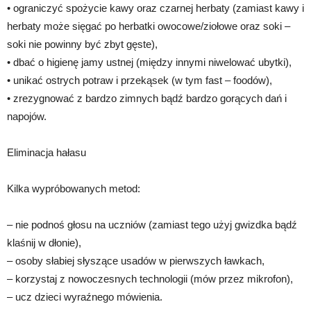
• ograniczyć spożycie kawy oraz czarnej herbaty (zamiast kawy i
herbaty może sięgać po herbatki owocowe/ziołowe oraz soki –
soki nie powinny być zbyt gęste),
• dbać o higienę jamy ustnej (między innymi niwelować ubytki),
• unikać ostrych potraw i przekąsek (w tym fast – foodów),
• zrezygnować z bardzo zimnych bądź bardzo gorących dań i
napojów.
Eliminacja hałasu
Kilka wypróbowanych metod:
– nie podnoś głosu na uczniów (zamiast tego użyj gwizdka bądź
klaśnij w dłonie),
– osoby słabiej słyszące usadów w pierwszych ławkach,
– korzystaj z nowoczesnych technologii (mów przez mikrofon),
– ucz dzieci wyraźnego mówienia.