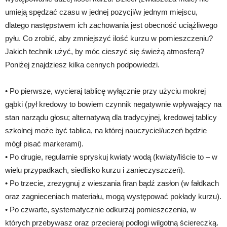
umieją spędzać czasu w jednej pozycji/w jednym miejscu,
dlatego następstwem ich zachowania jest obecność uciążliwego
pyłu. Co zrobić, aby zmniejszyć ilość kurzu w pomieszczeniu?
Jakich technik użyć, by móc cieszyć się świeżą atmosferą?
Poniżej znajdziesz kilka cennych podpowiedzi.
• Po pierwsze, wycieraj tablicę wyłącznie przy użyciu mokrej
gąbki (pył kredowy to bowiem czynnik negatywnie wpływający na
stan narządu głosu; alternatywą dla tradycyjnej, kredowej tablicy
szkolnej może być tablica, na której nauczyciel/uczeń będzie
mógł pisać markerami).
• Po drugie, regularnie spryskuj kwiaty wodą (kwiaty/liście to – w
wielu przypadkach, siedlisko kurzu i zanieczyszczeń).
• Po trzecie, zrezygnuj z wieszania firan bądź zasłon (w fałdkach
oraz zagnieceniach materiału, mogą występować pokłady kurzu).
• Po czwarte, systematycznie odkurzaj pomieszczenia, w
których przebywasz oraz przecieraj podłogi wilgotną ściereczką.