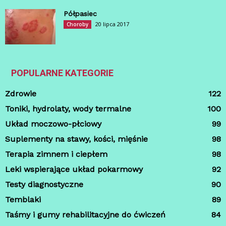
Półpasiec
20 lipca 2017
Choroby
POPULARNE KATEGORIE
Zdrowie
122
Toniki, hydrolaty, wody termalne
100
Układ moczowo-płciowy
99
Suplementy na stawy, kości, mięśnie
98
Terapia zimnem i ciepłem
98
Leki wspierające układ pokarmowy
92
Testy diagnostyczne
90
Temblaki
89
Taśmy i gumy rehabilitacyjne do ćwiczeń
84