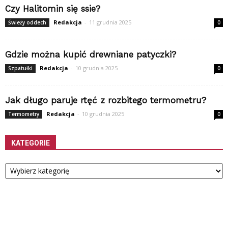
Czy Halitomin się ssie?
Redakcja
-
11 grudnia 2025
Świeży oddech
0
Gdzie można kupić drewniane patyczki?
Redakcja
-
10 grudnia 2025
Szpatułki
0
Jak długo paruje rtęć z rozbitego termometru?
Redakcja
-
10 grudnia 2025
Termometry
0
KATEGORIE
Kategorie